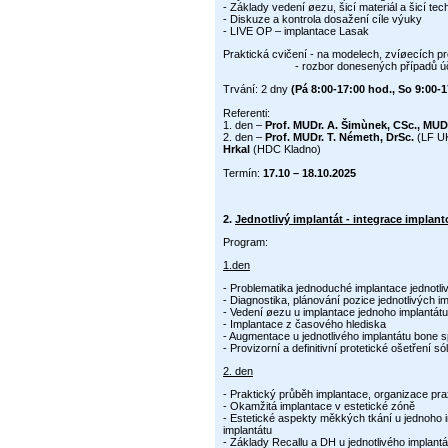
- Základy vedení øezu, šicí materiál a šicí te
- Diskuze a kontrola dosažení cíle výuky
- LIVE OP – implantace Lasak
Praktická cvičení
- na modelech, zvíøecích p
- rozbor donesených případů účast
Trvání: 2 dny
(Pá 8:00-17:00 hod., So 9:00-1
Referenti:
1. den –
Prof. MUDr. A. Šimùnek, CSc., MUD
2. den –
Prof. MUDr. T. Németh, DrSc.
(LF U
Hrkal
(HDC Kladno)
Termín:
17.10 – 18.10
.2025
2.
Jednotlivý implantát - integrace implant
Program:
1.den
- Problematika jednoduché implantace jednotli
- Diagnostika, plánování pozice jednotlivých i
- Vedení øezu u implantace jednoho implantátu
- Implantace z časového hlediska
- Augmentace u jednotlivého implantátu bone s
- Provizorní a definitivní protetické ošetření só
2. den
- Praktický průběh implantace, organizace pra
- Okamžitá implantace v estetické zóně
- Estetické aspekty měkkých tkání u jednoho imp
implantátu
- Základy Recallu a DH u jednotlivého implantá