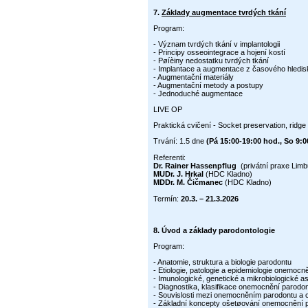
7.
Základy augmentace tvrdých tkání
Program:
- Význam tvrdých tkání v implantologii
- Principy osseointegrace a hojení kostí
- Pøíèiny nedostatku tvrdých tkání
- Implantace a augmentace z časového hledis
- Augmentační materiály
- Augmentační metody a postupy
- Jednoduché augmentace
LIVE OP
Praktická cvičení - Socket preservation, ridg
Trvání: 1.5 dne
(Pá 15:00-19:00 hod., So 9:0
Referenti:
Dr. Rainer Hassenpflug
(privátní praxe Limb
MUDr. J. Hrkal
(HDC Kladno)
MDDr. M. Čičmanec
(HDC Kladno)
Termín:
20.3. – 21.3.2026
8.
Úvod a základy parodontologie
Program:
- Anatomie, struktura a biologie parodontu
- Etiologie, patologie a epidemiologie onemoc
- Imunologické, genetické a mikrobiologické
- Diagnostika, klasifikace onemocnění parodo
- Souvislosti mezi onemocněním parodontu a
- Základní koncepty ošetøování onemocnění 