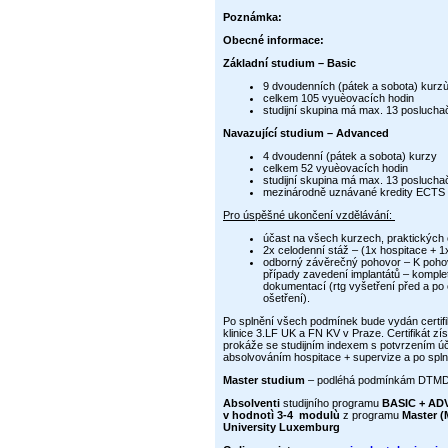
Poznámka:
Obecné informace:
Základní studium – Basic
9 dvoudenních (pátek a sobota) kurz
celkem 105 vyuèovacích hodin
studijní skupina má max. 13 poslucha
Navazující studium – Advanced
4 dvoudenní (pátek a sobota) kurzy
celkem 52 vyuèovacích hodin
studijní skupina má max. 13 poslucha
mezinárodně uznávané kredity ECTS 
Pro úspěšné ukončení vzdělávání:
účast na všech kurzech, praktických 
2x celodenní stáž – (1x hospitace + 1
odborný závěrečný pohovor – K pohov
případy zavedení implantátů – komple
dokumentací (rtg vyšetření před a po 
ošetření).
Po splnění všech podmínek bude vydán certifik
klinice 3.LF UK a FN KV v Praze. Certifikát zí
prokáže se studijním indexem s potvrzením úč
absolvováním hospitace + supervize a po spl
Master studium
– podléhá podmínkám DTMD 
Absolventi
studijního programu
BASIC + A
v hodnotì 3-4 modulù
z programu
Master (
University Luxemburg