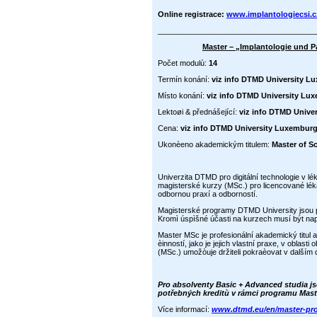
Online registrace:
www.implantologiecsi.cz
_____________________________________
Master – „Implantologie und 
Počet modulù:
14
Termín konání:
viz info DTMD University L
Místo konání:
viz info DTMD University Lu
Lektoøi & přednášející:
viz info DTMD Unive
Cena:
viz info DTMD University Luxembur
Ukonèeno akademickým titulem:
Master of S
Univerzita DTMD pro digitální technologie v lé
magisterské kurzy (MSc.) pro licencované lék
odbornou praxí a odborností.
Magisterské programy DTMD University jsou př
Kromì úspìšné účasti na kurzech musí být na
Master MSc je profesionální akademický titul
èinností, jako je jejich vlastní praxe, v oblas
(MSc.) umožòuje držiteli pokraèovat v dalším 
Pro absolventy Basic + Advanced studia j
potřebných kreditù v rámci programu Mast
Více informací:
www.dtmd.eu/en/master-p