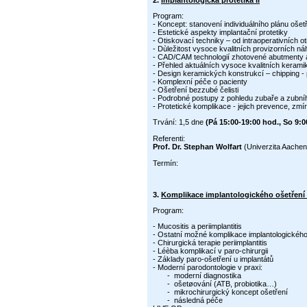
2.
Implantologická protetika II
Program:
- Koncept: stanovení individuálního plánu ošet
- Estetické aspekty implantační protetiky
- Otiskovací techniky – od intraoperativních ot
- Dùležitost vysoce kvalitních provizorních n
- CAD/CAM technologií zhotovené abutmenty 
- Přehled aktuálních vysoce kvalitních kerami
- Design keramických konstrukcí – chipping -
- Komplexní péče o pacienty
- Ošetření bezzubé čelisti
- Podrobné postupy z pohledu zubaře a zubníh
- Protetické komplikace - jejich prevence, zmí
Trvání: 1,5 dne
(Pá 15:00-19:00 hod., So 9:0
Referenti:
Prof. Dr. Stephan Wolfart
(Univerzita Aachen
Termín:
3.
Komplikace implantologického ošetření 
Program:
- Mucositis a periimplantitis
- Ostatní možné komplikace implantologického
- Chirurgická terapie periimplantitis
- Léèba komplikací v paro-chirurgii
- Základy paro-ošetření u implantátů
- Moderní parodontologie v praxi:
- moderní diagnostika
- ošetøování (ATB, probiotika…)
- mikrochirurgický koncept ošetření
- následná péče