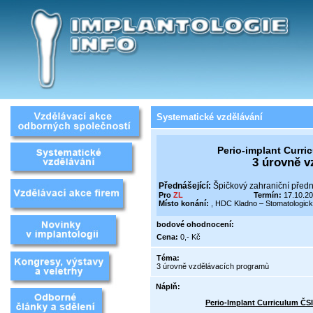
Systematické vzdělávání
Perio-implant Curric
3 úrovně v
Přednášející:
Špičkový zahraniční předn
Pro
ZL
Termín:
17.10.20
Místo konání:
, HDC Kladno – Stomatologick
bodové ohodnocení:
Cena:
0,- Kč
Téma:
3 úrovně vzdělávacích programù
Náplň
:
Perio-Implant Curriculum
ČSI