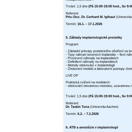
Trvání: 1,5 dne
(Pá 15:00-19:00 hod., So 9:0
Referent:
Priv.-Doz. Dr. Gerhard M. Iglhaut
(Univerzita
Termín:
16.1. – 17.1.2026
5.
Základy implantologické protetiky
Program:
- Základní principy protetického ošetření na i
- Typy náhrad nesených implantáty – fixní n
- Provizorní náhrady na implantátech
- Definitivní náhrady na implantátech
- Metody otiskování v implantologii
- Zhotovení modelù a laboratorní postupy zho
LIVE OP
Praktická cvičení na modelech:
- otiskování otevøenou metodou, uzavøenou
Trvání: 1,5 dne
(Pá 15:00-19:00 hod., So 9:0
Referent:
Dr. Taskin Tuna
(Univerzita Aachen)
Termín:
6.2. – 7.2.2026
6. ATB a anestézie v implantologii