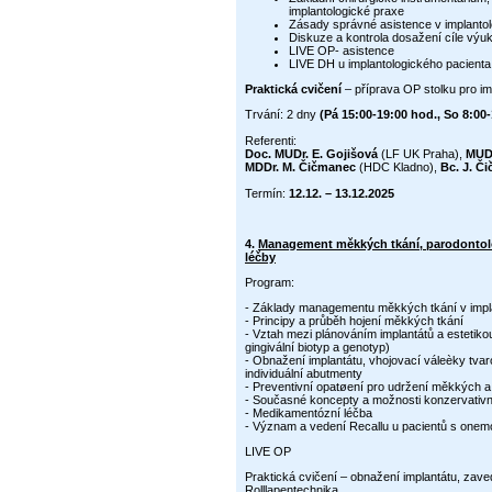
implantologické praxe
Zásady správné asistence v implantolo
Diskuze a kontrola dosažení cíle výu
LIVE OP- asistence
LIVE DH u implantologického pacienta
Praktická cvičení
– příprava OP stolku pro imp
Trvání: 2 dny
(Pá 15:00-19:00 hod., So 8:00
Referenti:
Doc. MUDr. E. Gojišová
(LF UK Praha),
MUDr
MDDr. M. Čičmanec
(HDC Kladno),
Bc. J. Č
Termín:
12.12. – 13.12.2025
4.
Management měkkých tkání, parodontolog
léčby
Program:
- Základy managementu měkkých tkání v implant
- Principy a průběh hojení měkkých tkání
- Vztah mezi plánováním implantátů a estetikou
gingivální biotyp a genotyp)
- Obnažení implantátu, vhojovací váleèky tvar
individuální abutmenty
- Preventivní opatøení pro udržení měkkých a
- Současné koncepty a možnosti konzervativní
- Medikamentózní léčba
- Význam a vedení Recallu u pacientů s one
LIVE OP
Praktická cvičení – obnažení implantátu, zav
Rolllapentechnika…