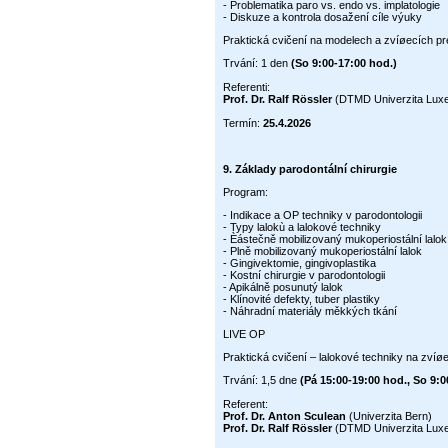
- Problematika paro vs. endo vs. implatologie
- Diskuze a kontrola dosažení cíle výuky
Praktická cvičení na modelech a zvíøecích p
Trvání: 1 den
(So 9:00-17:00 hod.)
Referenti:
Prof. Dr. Ralf Rössler
(DTMD Univerzita Lux
Termín:
25.4.2026
9.
Základy parodontální chirurgie
Program:
- Indikace a OP techniky v parodontologii
- Typy lalokù a lalokové techniky
- Èástečně mobilizovaný mukoperiostální lalok
- Plně mobilizovaný mukoperiostální lalok
- Gingivektomie, gingivoplastika
- Kostní chirurgie v parodontologii
- Apikálně posunutý lalok
- Klínovité defekty, tuber plastiky
- Náhradní materiály měkkých tkání
LIVE OP
Praktická cvičení – lalokové techniky na zvíø
Trvání: 1,5 dne
(Pá 15:00-19:00 hod., So 9:0
Referent:
Prof. Dr. Anton Sculean
(Univerzita Bern)
Prof. Dr. Ralf Rössler
(DTMD Univerzita Lux