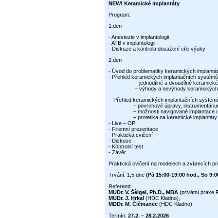
NEW! Keramické implantáty
Program:
1.den
- Anestezie v implantologii
- ATB v implantologii
- Diskuze a kontrola dosažení cíle výuky
2.den
- Úvod do problematiky keramických implantát
- Přehled keramických implantačních systémů
– jednodílné a dvoudílné keramick
– výhody a nevýhody keramických im
- Přehled keramických implantačních systémů
– povrchové úpravy, instrumentáriu
– možnosti navigované implantace u ke
– protetika na keramické implantáty
- Live – OP
- Firemní prezentace
- Praktická cvičení
- Diskuse
- Kontrolní test
- Závěr
Praktická cvičení na modelech a zvíøecích p
Trvání: 1,5 dne
(Pá 15:00-19:00 hod., So 9:0
Referenti:
MUDr. V. Šèigel, Ph.D., MBA
(privátní praxe 
MUDr. J. Hrkal
(HDC Kladno),
MDDr. M. Čičmanec
(HDC Kladno)
Termín:
27.2. – 28.2.2026