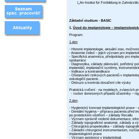
(„An-Institut für Fortbildung in Zahnärztl
Základní studium - BASIC
1.
Úvod do implantologie – implantologick
Program:
1.den
- Historie implantologie, aktuální stav, možnosti
- Anatomie čelistí – jejich význam pro implantol
- Specifická anamnéza, předpoklady pro implant
spolupráce
- Diagnostika, základy plánování, potřebný po
implantátů, implantační systémy, instrumentári
- Indikace a kontraindikace
- Ošetøování rizikových pacientů v implantol
onkologičtí pacienti…
- Diskuze a kontrola dosažení cíle výuky
Praktická cvičení
- na modelech, zvíøecích p
- rozbor donesených případů účastníky – rt
2.den
- Hygienický koncept implantologické praxe - 
- Dentální hygiena – příprava pacienta před im
po protetickém ošetření – základy Recallu
- Význam správně vedené dokumentace, infor
- Základy topografické anatomie, základy a v
- Chirurgická propedeutika – základy topograf
- Základní chirurgické instrumentarium, rozší
implantologické praxe
- Význam asistence v implantologii