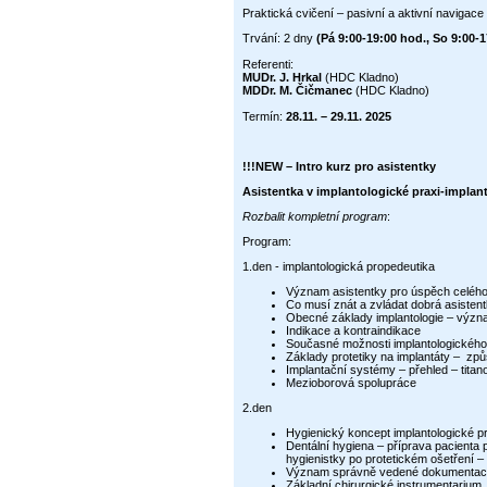
Praktická cvičení – pasivní a aktivní navigace
Trvání: 2 dny
(Pá 9:00-19:00 hod., So 9:00-1
Referenti:
MUDr. J. Hrkal
(HDC Kladno)
MDDr. M. Čičmanec
(HDC Kladno)
Termín:
28.11. – 29.11. 2025
!!!NEW – Intro kurz pro asistentky
Asistentka v implantologické praxi-implan
Rozbalit kompletní program
:
Program:
1.den - implantologická propedeutika
Význam asistentky pro úspěch celéh
Co musí znát a zvládat dobrá asisten
Obecné základy implantologie – význa
Indikace 
Současné možnosti implantologického oš
Základy protetiky na implantáty – z
Implantační systémy – přehled – titan
Mezioborová spolupráce
2.den
Hygienický koncept implantologické p
Dentální hygiena – příprava pacienta 
hygienistky po protetickém ošetření –
Význam správně vedené dokumentace,
Základní chirurgické instrumentarium,