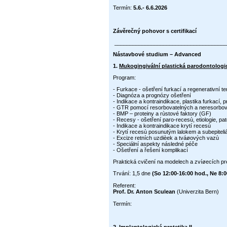
Termín:
5.6.- 6.6.2026
Závěrečný pohovor s certifikací
____________________________
Nástavbové studium – Advanced
1.
Mukogingivální plastická parodontologic
Program:
- Furkace - ošetření furkací a regenerativní te
- Diagnóza a prognózy ošetření
- Indikace a kontraindikace, plastika furkací,
- GTR pomocí resorbovatelných a neresorbo
- BMP – proteiny a rùstové faktory (GF)
- Recesy - ošetření paro-recesù, etiologie, pa
- Indikace a kontraindikace krytí recesù
- Krytí recesù posunutým lalokem a subepiteli
- Excize retních uzdièek a tváøových vazù
- Speciální aspekty následné péče
- Ošetření a řešení komplikací
Praktická cvičení na modelech a zvíøecích p
Trvání: 1,5 dne
(So 12:00-16:00 hod., Ne 8:0
Referent:
Prof. Dr. Anton Sculean
(Univerzita Bern)
Termín: