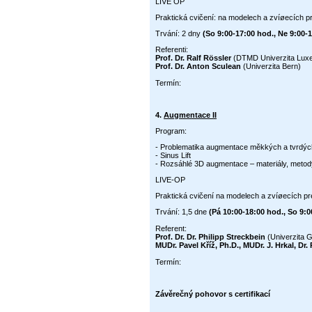
LIVE OP
Praktická cvičení: na modelech a zvíøecích 
Trvání: 2 dny
(So 9:00-17:00 hod., Ne 9:00-
Referenti:
Prof. Dr. Ralf Rössler
(DTMD Univerzita Lux
Prof. Dr. Anton Sculean
(Univerzita Bern)
Termín:
4.
Augmentace II
Program:
- Problematika augmentace měkkých a tvrdýc
- Sinus Lift
- Rozsáhlé 3D augmentace – materiály, metod
LIVE-OP
Praktická cvičení na modelech a zvíøecích p
Trvání: 1,5 dne
(Pá 10:00-18:00 hod., So 9:0
Referent:
Prof. Dr. Dr. Philipp Streckbein
(Univerzita 
MUDr. Pavel Kříž, Ph.D., MUDr. J. Hrkal, Dr
Termín:
Závěrečný pohovor s certifikací