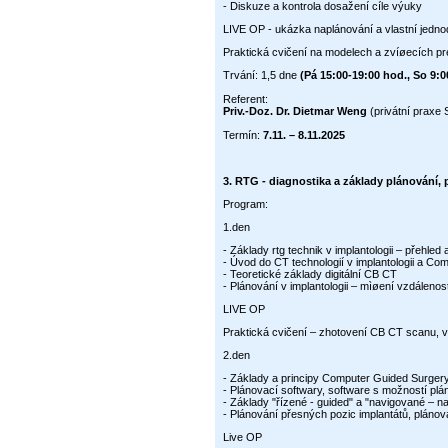
- Diskuze a kontrola dosažení cíle výuky
LIVE OP - ukázka naplánování a vlastní jedn
Praktická cvičení na modelech a zvíøecích p
Trvání: 1,5 dne
(Pá 15:00-19:00 hod., So 9:0
Referent:
Priv.-Doz. Dr. Dietmar Weng
(privátní praxe 
Termín:
7.11. – 8.11.2025
3.
RTG - diagnostika a základy plánování, p
Program:
1.den
- Základy rtg technik v implantologii – přehled
- Úvod do CT technologií v implantologii a Co
- Teoretické základy digitální CB CT
- Plánování v implantologii – mìøení vzdálenost
LIVE OP
Praktická cvičení – zhotovení CB CT scanu, 
2.den
- Základy a principy Computer Guided Surger
- Plánovací softwary, software s možností pl
- Základy "řízené - guided" a "navigované – n
- Plánování přesných pozic implantátů, pláno
Live OP