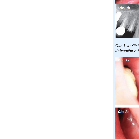
Obr. 1: a) Kli
dotyèného zub