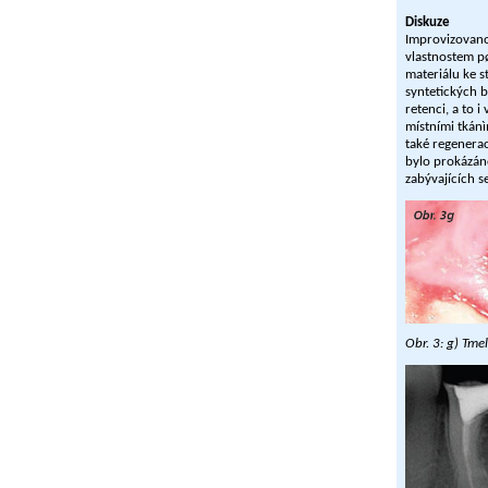
Diskuze
Improvizovano
vlastnostem pø
materiálu ke s
syntetických b
retenci, a to 
místními tkán
také regenerac
bylo prokázán
zabývajících s
Obr. 3: g) Tme