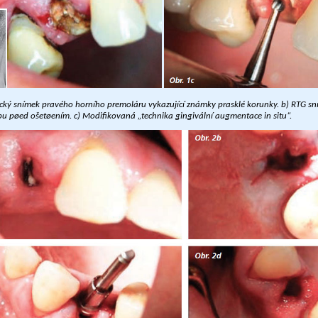
nický snímek pravého horního premoláru vykazující známky prasklé korunky. b) RTG s
u pøed ošetøením. c) Modifikovaná „technika gingivální augmentace in situ“.