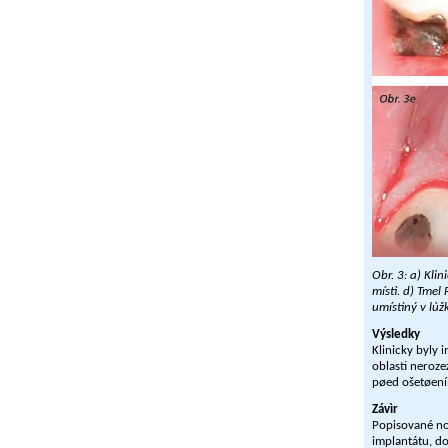
Obr. 3: a) Kli
místì. d) Tmel
umístìný v lùž
Výsledky
Klinicky byly 
oblasti neroze
pøed ošetøení
Závìr
Popisované no
implantátu, do