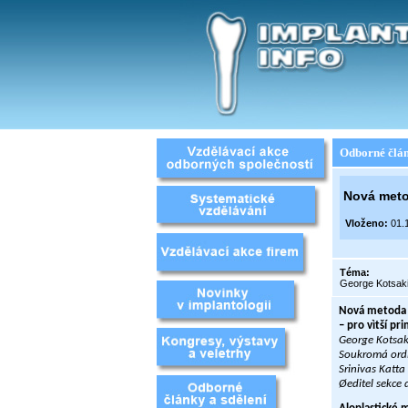
Odborné člán
Nová metod
Vloženo:
01.1
Téma:
George Kotsakis
Nová metoda d
– pro vìtší pr
George Kotsak
Soukromá ordi
Srinivas Katta
Øeditel sekce