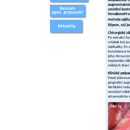
Aloplastické 
augmentaèních
umístìní kost
NovaBoneProdu
metoda zajišu
štìpem, což js
Chirurgický z
Po extrakci by
vrtáèek byl po
støíkaèky. Po 
Konzistence tm
jeho zhroucení
implantátu dí
mìkkých tkání 
Klinický pøípa
Pøed plánovan
gingivální aug
Vertikální red
množství mìkk
atraumaticky 