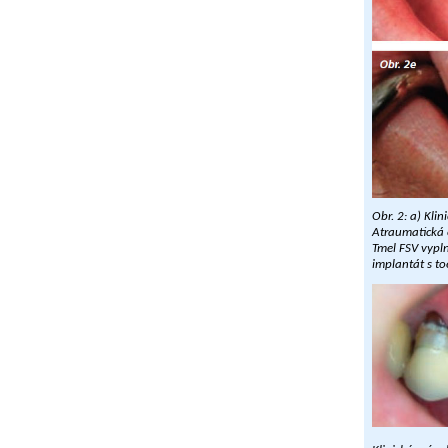
Obr. 2: a) Kl
Atraumatická e
Tmel FSV vypln
implantát s t