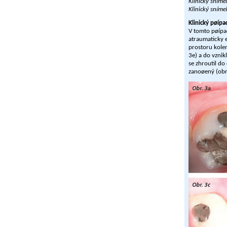
Klinický sním
Klinický sníme
Klinický pøípa
V tomto pøípa
atraumaticky e
prostoru kolem
3e) a do vznikl
se zhroutil do
zanoøený (obr.