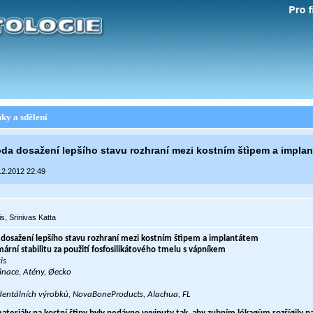
ky a sdělení
a dosažení lepšího stavu rozhraní mezi kostním štìpem a impla
2.2012 22:49
, Srinivas Katta
osažení lepšího stavu rozhraní mezi kostním štìpem a implantátem
imární stabilitu za použití fosfosilikátového tmelu s vápníkem
is
nace, Atény, Øecko
 dentálních výrobkù, NovaBoneProducts, Alachua, FL