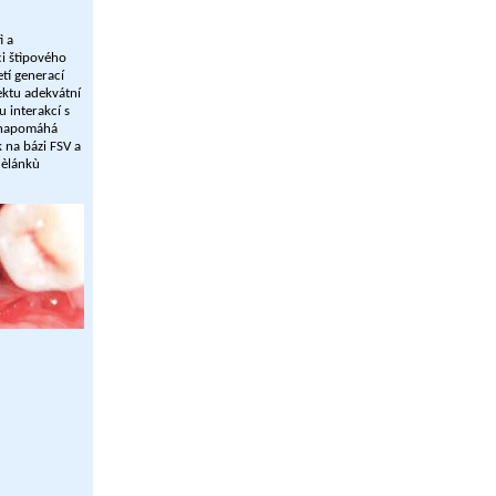
ì a
ci štìpového
etí generací
ektu adekvátní
 interakcí s
, napomáhá
 na bázi FSV a
 èlánkù