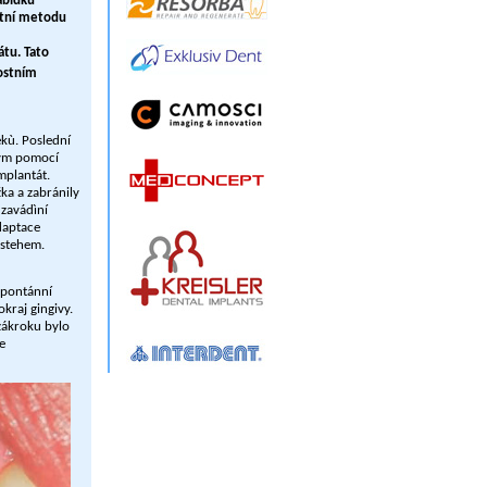
abídku
átní metodu
tu. Tato
kostním
èkù. Poslední
ným pomocí
mplantát.
ka a zabránily
 zavádìní
daptace
 stehem.
spontánní
kraj gingivy.
zákroku bylo
e