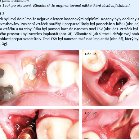
ek pøed ošetøením.
k 1 rok po ošetøení. Všimnìte si, že augmentované mìkké tkánì zùstávají stabilní.
d 2
dì byl levý dolní molár nejprve ošetøen koøenovými výplnìmi. Koøeny byly oddìleny 
xtrahovány. Poslední vrtáèek použitý k preparaci štoly byl ponechán v lùžku (obr. 3c
 vrtáèku a na stìny lùžka byl pomocí kartuše nanesen tmel FSV (obr. 3d). Vrtáèek byl
ého prostoru byl zaveden implantát (obr. 3f). Všimnìte si, jak si tmel udržuje svoji stabi
 oblasti preparované štoly. Tmel FSV byl nanesen také nad implantát (obr. 3f), který by
 3g).