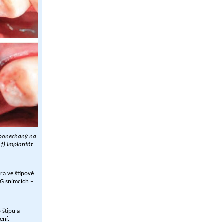
k ponechaný na
 f) Implantát
ura ve štìpové
TG snímcích –
 štìpu a
ení.