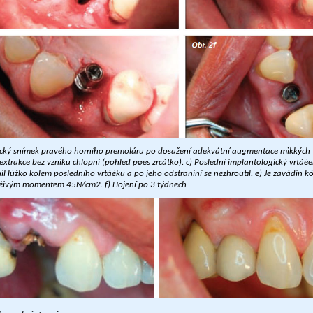
inický snímek pravého horního premoláru po dosažení adekvátní augmentace mìkkých t
xtrakce bez vzniku chlopnì (pohled pøes zrcátko). c) Poslední implantologický vrtáèek
il lùžko kolem posledního vrtáèku a po jeho odstranìní se nezhroutil. e) Je zavádìn k
oèivým momentem 45N/cm2. f) Hojení po 3 týdnech