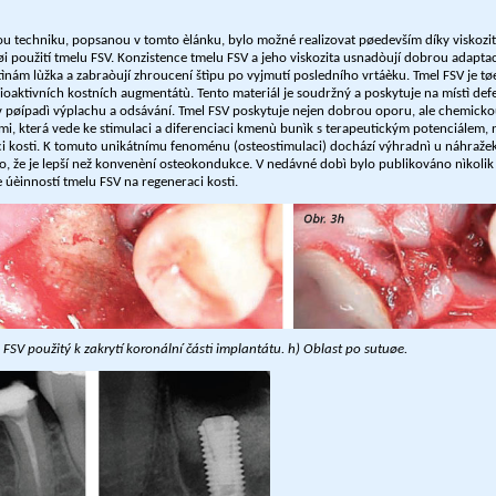
u techniku, popsanou v tomto èlánku, bylo možné realizovat pøedevším díky viskozit
i použití tmelu FSV. Konzistence tmelu FSV a jeho viskozita usnadòují dobrou adapta
tìnám lùžka a zabraòují zhroucení štìpu po vyjmutí posledního vrtáèku. Tmel FSV je tø
ioaktivních kostních augmentátù. Tento materiál je soudržný a poskytuje na místì def
i v pøípadì výplachu a odsávání. Tmel FSV poskytuje nejen dobrou oporu, ale chemickou
ìmi, která vede ke stimulaci a diferenciaci kmenù bunìk s terapeutickým potenciálem
i kosti. K tomuto unikátnímu fenoménu (osteostimulaci) dochází výhradnì u náhražek
o, že je lepší než konvenèní osteokondukce. V nedávné dobì bylo publikováno nìkolik
e úèinností tmelu FSV na regeneraci kosti.
l FSV použitý k zakrytí koronální části implantátu. h) Oblast po sutuøe.