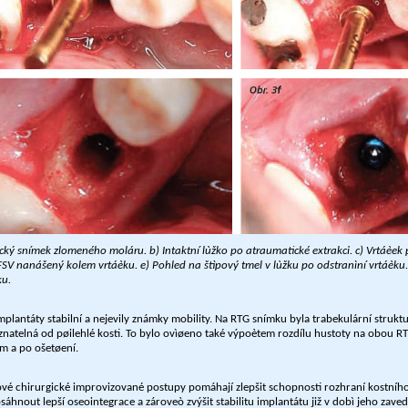
nický snímek zlomeného moláru. b) Intaktní lùžko po atraumatické extrakci. c) Vrtáèe
 FSV nanášený kolem vrtáèku. e) Pohled na štìpový tmel v lùžku po odstranìní vrtáèku.
ku.
implantáty stabilní a nejevily známky mobility. Na RTG snímku byla trabekulární strukt
znatelná od pøilehlé kosti. To bylo ovìøeno také výpoètem rozdílu hustoty na obou R
m a po ošetøení.
vé chirurgické improvizované postupy pomáhají zlepšit schopnosti rozhraní kostního
sáhnout lepší oseointegrace a zároveò zvýšit stabilitu implantátu již v dobì jeho zaved