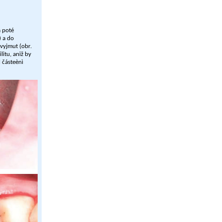
a poté
) a do
 vyjmut (obr.
litu, aniž by
l částeènì