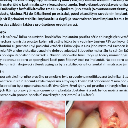
materiály na kostní štìpy byly nedávno vyvinuty tak, aby zubním lékaøùm rozšíøily n
 materiálù o kostní náhražky v konzistenci tmelu. Tento èlánek pøedstavuje unik
ní náhražky z fosfosilikátového tmelu s vápníkem (FSV tmel) (NovaBoneDentalPutty,
cts, Alachua, FL) do lùžka ihned po extrakci, pøed okamžitým zavedením implantá
je vìtší primární stabilitu implantátu a zlepšuje stav rozhraní mezi implantátem a 
ou dva základní faktory pro úspìšnou oseointegraci.
ákrok
la k pøípravì lùžka na umístìní kónického implantátu použita série chirurgických vrtá
nechán na místì a prostor kolem nìj a stìny lùžka byly vyplnìny tmelem FSV aplikova
zhutnìní augmentátu byl poslední vrtáèek z lùžka vyjmut a na jeho místo byl zaveden i
elu FSV a jeho viskozita usnadnily dobrou adaptaci štìpového materiálu ke stìnám lùž
 po vyjmutí posledního vrtáèku. Zhuštìní štìpového tmelu zvyšuje toèivý moment pøi
ky pøenosu odporu ze spongiózní kosti pøes štìpový tmel na implantát. Na podporu a
byl umístìn vhojovací váleèek a gingiva byla stabilizována horizontálním matracovým
d 1
ou extrakcí horního pravého premoláru byla provedena modifikovaná technika 1 „
mentace in situ“. Korunka byla rozøezána a zbývající koøen byl odbroušen 2 mm pod o
ukce radixu byla opakována za další dva týdny. Ètyøi týdny od prvního chirurgického 
ých tkání pro zakrytí nezanoøeného implantátu dostateèné a zub byl co možná nejvíc
extrahován pomocí speciálnì navržených periotomù a luxátorù.