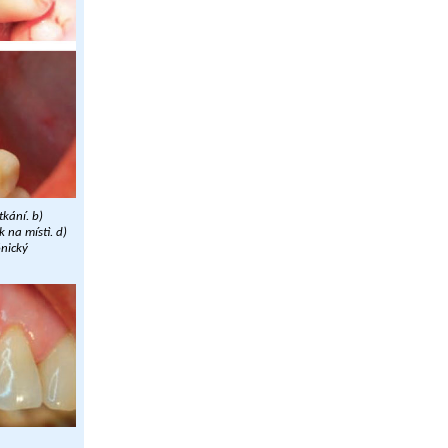
kání. b)
 na místì. d)
ónický