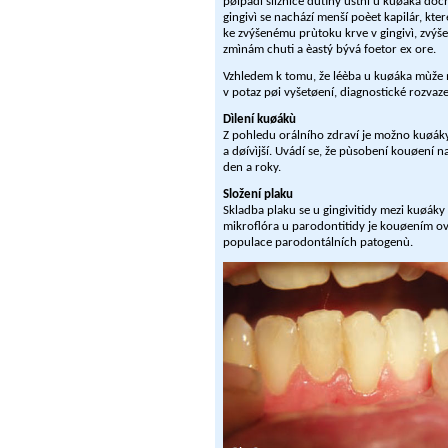
pøípadì sliznice dutiny ústní u kuøáka doch
gingivì se nachází menší poèet kapilár, kt
ke zvýšenému prùtoku krve v gingivì, zvýšen
zmìnám chuti a èastý bývá foetor ex ore.
Vzhledem k tomu, že léèba u kuøáka mùže m
v potaz pøi vyšetøení, diagnostické rozva
Dìlení kuøákù
Z pohledu orálního zdraví je možno kuøáky 
a døívìjší. Uvádí se, že pùsobení kouøení 
den a roky.
Složení plaku
Skladba plaku se u gingivitidy mezi kuøák
mikroflóra u parodontitidy je kouøením ov
populace parodontálních patogenù.