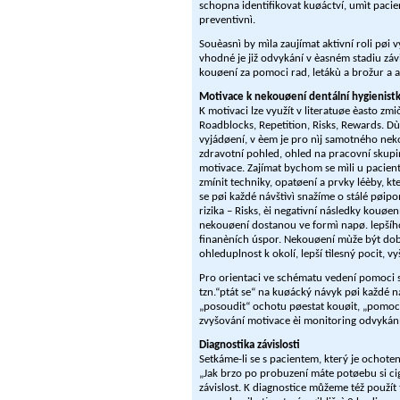
schopna identifikovat kuøáctví, umìt pacie
preventivnì.
Souèasnì by mìla zaujímat aktivní roli pø
vhodné je již odvykání v èasném stadiu zá
kouøení za pomoci rad, letákù a brožur a ap
Motivace k nekouøení dentální hygienist
K motivaci lze využít v literatuøe èasto z
Roadblocks, Repetition, Risks, Rewards. Dù
vyjádøení, v èem je pro nìj samotného ne
zdravotní pohled, ohled na pracovní skupi
motivace. Zajímat bychom se mìli u pacient
zmínit techniky, opatøení a prvky léèby, 
se pøi každé návštìvì snažíme o stálé pø
rizika – Risks, èi negativní následky kouøe
nekouøení dostanou ve formì napø. lepšího 
finanèních úspor. Nekouøení mùže být do
ohleduplnost k okolí, lepší tìlesný pocit, vy
Pro orientaci ve schématu vedení pomoci
tzn.“ptát se“ na kuøácký návyk pøi každé ná
„posoudit“ ochotu pøestat kouøit, „pomoc
zvyšování motivace èi monitoring odvykání
Diagnostika závislosti
Setkáme-li se s pacientem, který je ochote
„Jak brzo po probuzení máte potøebu si ciga
závislost. K diagnostice můžeme též použít 