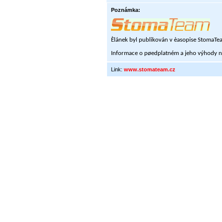
Poznámka:
Èlánek byl publikován v èasopise StomaT
Informace o pøedplatném a jeho výhody n
Link:
www.stomateam.cz