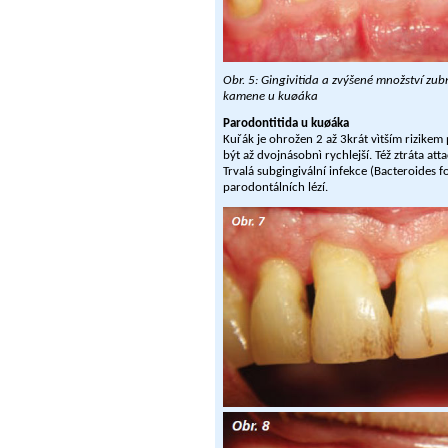
Obr. 5: Gingivitida a zvýšené množství z
kamene u kuøáka
Parodontitida u kuøáka
Kuřák je ohrožen 2 až 3krát vìtším rizike
být až dvojnásobnì rychlejší. Též ztráta att
Trvalá subgingivální infekce (Bacteroides 
parodontálních lézí.