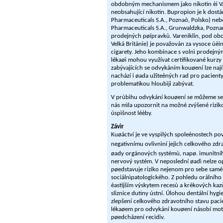
obdobným mechanismem jako nikotin èi Var
neobsahující nikotin. Bupropion je k dos
Pharmaceuticals S.A., Poznaò, Polsko) neb
Pharmaceuticals S.A., Grunwaldzka, Poznañ
prodejných pøípravkù. Vareniklin, pod ob
Velká Británie) je považován za vysoce úèi
cigarety. Jeho kombinace s volnì prodejným
lékaøi mohou využívat certifikované kurz
zabývajících se odvykáním kouøení lze na
nachází i øada užiteèných rad pro pacienty, 
problematikou hloubìji zabývat.
V prùbìhu odvykání kouøení se můžeme setk
nás mìla upozornit na možné zvýšené rizik
úspìšnost léèby.
Závìr
Kuøáctví je ve vyspìlých spoleènostech po
negativnímu ovlivnìní jejich celkového zdr
øady orgánových systémù, napø. imunitníh
nervový systém. V neposlední øadì nelze 
pøedstavuje riziko nejenom pro sebe samého
sociálnìpatologického. Z pohledu orálního 
èastìjším výskytem recesù a krèkových ka
sliznice dutiny ústní. Úlohou dentální hygie
zlepšení celkového zdravotního stavu paci
lékaøem pro odvykání kouøení násobí motiv
pøedcházení recidiv.