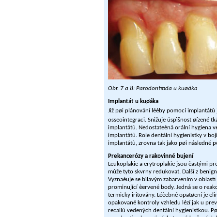
Obr. 7 a 8: Parodontitida u kuøáka
Implantát u kuøáka
Již pøi plánování léèby pomocí implantátù j
osseointegraci. Snižuje úspìšnost øízené t
implantátù. Nedostateèná orální hygiena ve
implantátù. Role dentální hygienistky v boj
implantátù, zrovna tak jako pøi následné pé
Prekancerózy a rakovinné bujení
Leukoplakie a erytroplakie jsou èastými p
mùže tyto skvrny redukovat. Další z benign
Vyznaèuje se bìlavým zabarvením v oblasti
prominující èervené body. Jedná se o reakc
termicky iritovány. Léèebné opatøení je el
opakované kontroly vzhledu lézí jak u pre
recallù vedených dentální hygienistkou. Pøi