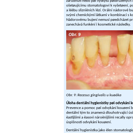
zarudnutí nebo pøi výskytu pøidružených lé
ošetøujícímu stomatologovi k vyšetøení, po
a léèbu sliznièních lézí. Orální nádorové 
svými chemickými látkami v kombinaci s ko
Nádorovému bujení nemusí pøedcházet pre
zanechává funkèní i kosmetické následky.
Obr. 9: Recesus gingivalis u kuøáka
Úloha dentální hygienistky pøi odvykání 
Prevence a pomoc pøi odvykání kouøení by
dentální tým to znamená dlouhotrvající úsi
èastìjšími a èasovì nároènìjšími recally op
úspìšnosti odvykání kouøení.
Dentální hygienistka jako èlen stomatologic