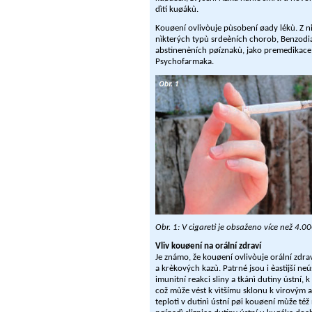
dìtí kuøákù.
Kouøení ovlivòuje pùsobení øady lékù. Z n
nìkterých typù srdeèních chorob, Benzodiaz
abstinenèních pøíznakù, jako premedikace, O
Psychofarmaka.
Obr. 1: V cigaretì je obsaženo více než 4.
Vliv kouøení na orální zdraví
Je známo, že kouøení ovlivòuje orální zdra
a krèkových kazù. Patrné jsou i èastìjší ne
imunitní reakci sliny a tkánì dutiny ústní, 
což mùže vést k vìtšímu sklonu k virovým 
teplotì v dutinì ústní pøi kouøení mùže t