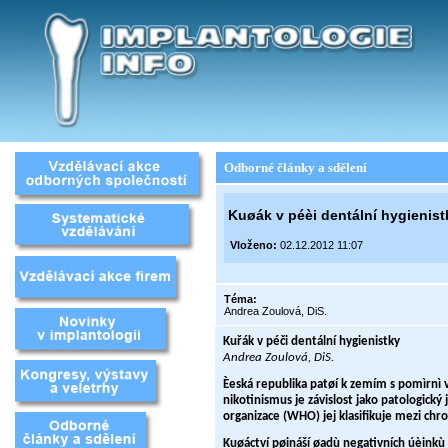
Odborné články a sdělení
Kuøák v péèi dentální hygienist
Vloženo:
02.12.2012 11:07
Téma:
Andrea Zoulová, DiS.
Kuřák v péči dentální hygienistky
Andrea Zoulová, DiS.
Èeská republika patøí k zemím s pomìrn
nikotinismus je závislost jako patologický
organizace (WHO) jej klasifikuje mezi chron
Kuøáctví pøináší øadù negativních úèinkù n