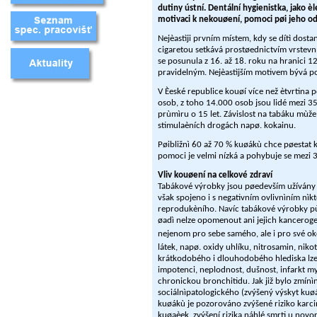
dutiny ústní. Dentální hygienistka, jako
motivaci k nekouøení, pomoci pøi jeho od
Nejèastìji prvním místem, kdy se dítì dostan
cigaretou setkává prostøednictvím vrstevníkù
se posunula z 16. až 18. roku na hranici 1
pravidelným. Nejèastìjším motivem bývá poc
V Èeské republice kouøí více než ètvrtina
osob, z toho 14.000 osob jsou lidé mezi 35
prùmìru o 15 let. Závislost na tabáku mùže 
stimulaèních drogách napø. kokainu.
Pøibližnì 60 až 70 % kuøákù chce pøestat 
pomoci je velmi nízká a pohybuje se mezi 3
Vliv kouøení na celkové zdraví
Tabákové výrobky jsou pøedevším užívány pro
však spojeno i s negativním ovlivnìním nì
reprodukèního. Navíc tabákové výrobky pù
øadì nelze opomenout ani jejich kanceroge
nejenom pro sebe samého, ale i pro své oko
látek, napø. oxidy uhlíku, nitrosamin, niko
krátkodobého i dlouhodobého hlediska lze 
impotenci, neplodnost, dušnost, infarkt m
chronickou bronchitidu. Jak již bylo zmínì
sociálnìpatologického (zvýšený výskyt kuøác
kuøákù je pozorováno zvýšené riziko karci
kuøaèek, zvýšení rizika náhlé smrti u novo