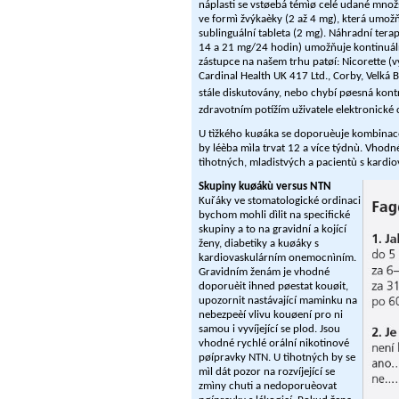
náplasti se vstøebá témìø celé udané množ
ve formì žvýkaèky (2 až 4 mg), která umožňu
sublinguální tableta (2 mg). Náhradní tera
14 a 21 mg/24 hodin) umožňuje kontinuální
zástupce na našem trhu patøí: Nicorette (
Cardinal Health UK 417 Ltd., Corby, Velká B
stále diskutovány, nebo chybí pøesná kont
zdravotním potížím uživatele elektronické
U tìžkého kuøáka se doporuèuje kombinac
by léèba mìla trvat 12 a více týdnù. Vhod
tìhotných, mladistvých a pacientù s kard
Skupiny kuøákù versus NTN
Kuřáky ve stomatologické ordinaci
bychom mohli dìlit na specifické
skupiny a to na gravidní a kojící
ženy, diabetiky a kuøáky s
kardiovaskulárním onemocnìním.
Gravidním ženám je vhodné
doporuèit ihned pøestat kouøit,
upozornit nastávající maminku na
nebezpeèí vlivu kouøení pro ni
samou i vyvíjející se plod. Jsou
vhodné rychlé orální nikotinové
pøípravky NTN. U tìhotných by se
mìl dát pozor na rozvíjející se
zmìny chuti a nedoporuèovat