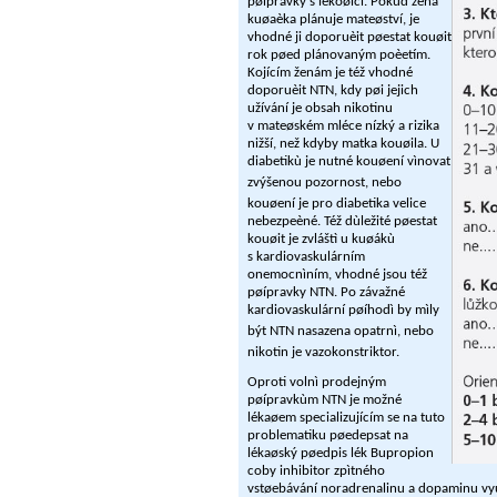
pøípravky s lékoøicí. Pokud žena
kuøaèka plánuje mateøství, je
vhodné ji doporuèit pøestat kouøit
rok pøed plánovaným poèetím.
Kojícím ženám je též vhodné
doporuèit NTN, kdy pøi jejich
užívání je obsah nikotinu
v mateøském mléce nízký a rizika
nižší, než kdyby matka kouøila. U
diabetikù je nutné kouøení vìnovat
zvýšenou pozornost, nebo
kouøení je pro diabetika velice
nebezpeèné. Též dùležité pøestat
kouøit je zvláštì u kuøákù
s kardiovaskulárním
onemocnìním, vhodné jsou též
pøípravky NTN. Po závažné
kardiovaskulární pøíhodì by mìly
být NTN nasazena opatrnì, nebo
nikotin je vazokonstriktor.
Oproti volnì prodejným
pøípravkùm NTN je možné
lékaøem specializujícím se na tuto
problematiku pøedepsat na
lékaøský pøedpis lék Bupropion
coby inhibitor zpìtného
vstøebávání noradrenalinu a dopaminu vyu