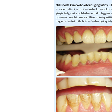
Odlišnosti klinického obrazu gingivitidy u
Krvácení dásní je nižší v dùsledku vazoko
gingivitidy, což z pohledu dentální hygieni
observaci nacházíme zánìtlivé známky nižší 
hygienistka též mìla brát v úvahu pøi vyše