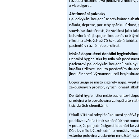
rozpadu nikotinu trvá pøibližnì 2 hodiny, 
a více cigaret.
Abstinenèní pøíznaky
Pøi odvykání kouøení se setkáváme s absti
nálada, deprese, poruchy spánku, úzkost, p
souvisí se skuteèností, že závislost jako ta
behaviorální, tj. spojení kouøení s urèitým
nikotinu závislých až 70 % kuøákù tabáku. 
pacientù v rùzné míøe prolínat.
Možná doporuèení dentální hygienistkou
Dentální hygienistka by mìla mít pøedstav
pacientovi pøi odvykání kouøení. Mìla by u
kuøáka rizikové. Jsou to pøedevším situace,
jinou èinností. Významnou roli hraje situac
Doporuèuje se místo cigarety napø. vypít sk
zakouøených prostor, výraznì omezit alkoho
Dentální hygienistka mùže pacientovi dopor
prodejná a je považována za lepší alternati
tisíc dalších chemikálií).
Úskalí NTN pøi odvykání kouøení spoèívá 
poddávkování a tím k selhání úèinné pomoc
v potaz, že pøi jedné cigaretì dochází ke 
Dále by mìlo být zohlednìno množství vstøe
vstøebá polovina z udaného množství na ob