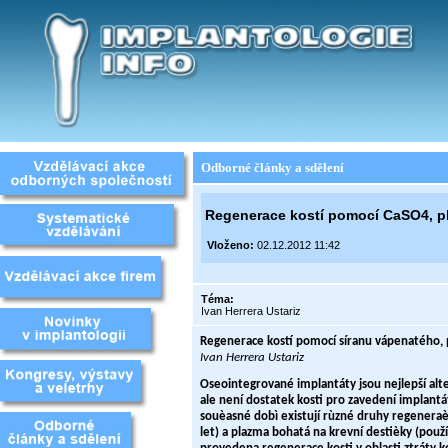
Odborné články a sdělení
Regenerace kostí pomocí CaSO4, pla
Vloženo:
02.12.2012 11:42
Téma:
Ivan Herrera Ustariz
Regenerace kostí pomocí síranu vápenatého, p
Ivan Herrera Ustariz
Oseointegrované implantáty jsou nejlepší alt
ale není dostatek kosti pro zavedení implantá
souèasné dobì existují rùzné druhy regeneraèn
let) a plazma bohatá na krevní destièky (použ