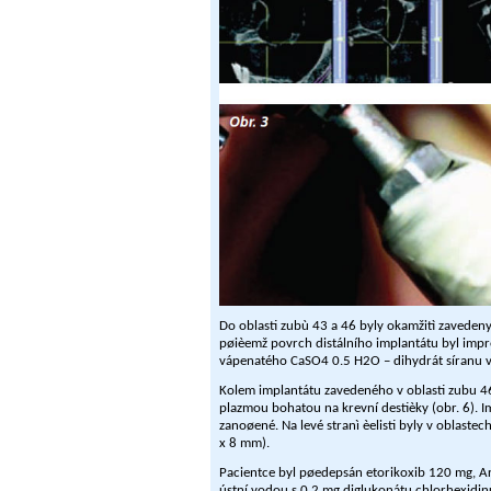
Do oblasti zubù 43 a 46 byly okamžitì zaveden
pøièemž povrch distálního implantátu byl im
vápenatého CaSO4 0.5 H2O – dihydrát síranu 
Kolem implantátu zavedeného v oblasti zubu 46
plazmou bohatou na krevní destièky (obr. 6). I
zanoøené. Na levé stranì èelisti byly v oblast
x 8 mm).
Pacientce byl pøedepsán etorikoxib 120 mg, 
ústní vodou s 0,2 mg diglukonátu chlorhexidi