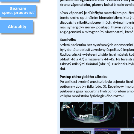
provedena regenerace kosti v oblasti ztráty k
síranu vápenatého, plazmy bohaté na krevní 
Síran vápenatý je dùležitým materiálem použív
tomto smìru optimálním biomateriálem, který lz
dispozici v nìkolika slouèeninách, dvìma hlavn
mají synergický úèinek posilující hlavní výhod
angiogenními a mitogenními vlastnostmi, které 
Kazuistika
59letá pacientka bez systémových onemocnìní si 
byly do této oblasti zavedeny èepelkové implan
Radiografické vyšetøení zjistilo fixní mùstek k
oblasti 46 a 47) s mezièleny 44–45. Na levé s
zakrytý mìkkými tkánìmi (obr. 1). Pacientka by
dní.
Postup chirurgického zákroku
Po aplikaci svodné anestezie byla sejmuta fixní
pøítomny zbytky jídla (obr. 3). Èepelkový impla
pøiložena gáza napuštìná hydrochloridem ambr
velkým množstvím fyziologického roztoku.