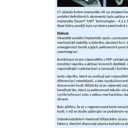
CT ukázalo kolem implantátu 46 na utváøení kost
umístìní definitivních abutmentù byla zadána vý
implantáty (Seven® MIS® Technologies – 4,2 x 
ètyøi týdny pozdìji byla vyrobena pøechodná 
Diskuze
Okamžité zavádìní implantátù spolu s postupem 
mechanické stability a dobrého zásobení krví. 
osteogenních bunìk a jejich pøilnavost k povrc
oseointegraci.
Kombinace síranu vápenatého s PRP vytváøí pevný
množství vápníku a aktivaci krevních destièek, 
napomáhající vaskularizaci a navozující bunìèn
Ionty vápníku, které se uvolòují pøi rozpouštì
diferenciaci osteoblastù, a tato vysoká konce
dotvarování kosti. Bifázický síran vápenatý má 
hemihydrátu, která za pøítomnosti tekutin výr
rychle tuhnoucí smìs s velkou mechanickou stabi
slinami.
Bylo zjištìno, že se v regenerované kosti nenac
kostí, v níž se studie zabývající se podobným v
Osteokonduktivní vlastnosti bifázického síran
faktory, kterými disponuje plazma bohatá na des