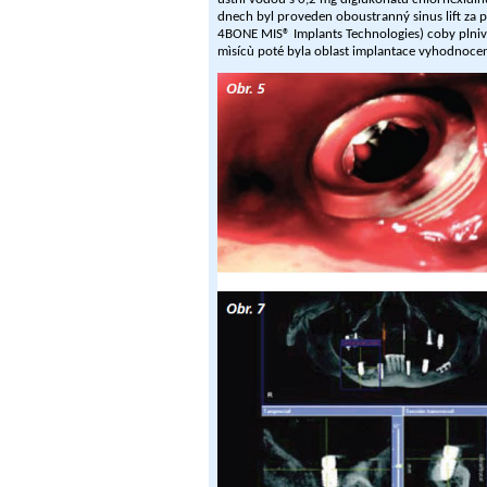
dnech byl proveden oboustranný sinus lift za
4BONE MIS® Implants Technologies) coby plniv
mìsícù poté byla oblast implantace vyhodnoce