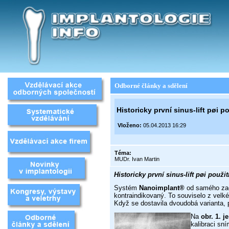
Odborné články a sdělení
Historicky první sinus-lift pøi p
Vloženo:
05.04.2013 16:29
Téma:
MUDr. Ivan Martin
Historicky první sinus-lift pøi použi
Systém
Nanoimplant®
od samého zaèá
kontraindikovaný. To souviselo z velk
Když se dostavila dvoudobá varianta, 
Na
obr. 1. j
kalibraci sn