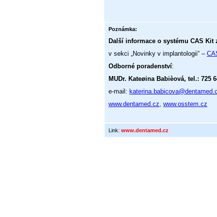
Poznámka:
Další informace o systému CAS Kit 
v sekci „Novinky v implantologii“ –
CAS
Odborné poradenství
:
MUDr. Kateøina Babièová, tel.: 725 
e-mail:
katerina.babicova@dentamed.
www.dentamed.cz
,
www.osstem.cz
Link:
www.dentamed.cz