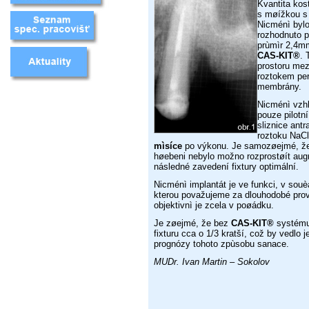
Kvantita kos
s møížkou s
Nicménì bylo
rozhodnuto p
prùmìr 2,4m
CAS-KIT®
. 
prostoru mezi
roztokem per
membrány.
Nicménì vzhl
pouze pilotn
sliznice antr
roztoku NaC
mìsíce
po výkonu. Je samozøejmé, že 
høebeni nebylo možno rozprostøít augm
následné zavedení fixtury optimální.
Nicménì implantát je ve funkci, v souè
kterou považujeme za dlouhodobé provi
objektivnì je zcela v poøádku.
Je zøejmé, že bez
CAS-KIT®
systému 
fixturu cca o 1­­/3 kratší, což by vedl
prognózy tohoto zpùsobu sanace.
MUDr. Ivan Martin – Sokolov