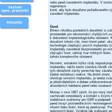
nebo pøed zavedením implantátu. V tomto 
regenerace
kosti, aby bylo dosaženo požadovaného v
zavedení implantátu.
Úvod
Bìhem nìkolika posledních desetiletí si zu
prostøedek pro
rekonstrukci chybìjících z
k dokonèení implantologického
ošetøení. 
dosažení tohoto cíle, mezi které patøí: o
technologie
zlepšující povrch implantátu 
Implantáty zavedené bezprostøednì
po ex
zbývající kost, udržují tvar mìkkých tkání,
tohoto
komplexního ošetøení.
Nicménì, extrakèní lùžko vždy neposkytu
implantátu, takže
èasto zùstává nìkolik zá
tyto obnažené závity ponechat bez
zásahu
žádné nežádoucí reakce. Na druhé stranì
ohrožuje
umístìní implantátu, je tøeba zvá
je předvídatelným a dobøe
zdokumentovaný
alveolárních høebenù pøed nebo souèasn
Murray v roce 1957 zjistil, že pro nový rùs
zachovalé osteoblasty
a kontakt s živými
stabilizace sraženiny pro GBR a podpoøili
pøed
invazí prostøednictvím neosteogenníc
vlivem tlaku tkání,
které
jej pøekrývají. P
pojivových tkání. Vznikne tak izolovaný
pr