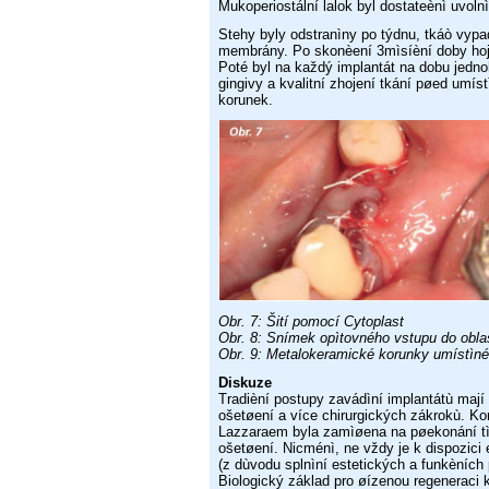
Mukoperiostální lalok byl
dostateènì uvoln
Stehy byly odstranìny po týdnu, tkáò vyp
membrány. Po skonèení
3mìsíèní doby hoj
Poté byl na každý implantát na dobu jedn
gingivy a kvalitní zhojení tkání pøed umí
korunek.
Obr. 7: Šití pomocí Cytoplast
Obr. 8: Snímek opìtovného vstupu do obla
Obr. 9: Metalokeramické korunky umístìné
Diskuze
Tradièní postupy zavádìní implantátù mají
ošetøení a více chirurgických
zákrokù. Ko
Lazzaraem byla zamìøena na pøekonání t
ošetøení.
Nicménì, ne vždy je k dispozici 
(z dùvodu splnìní estetických
a funkèních 
Biologický základ pro øízenou regeneraci 