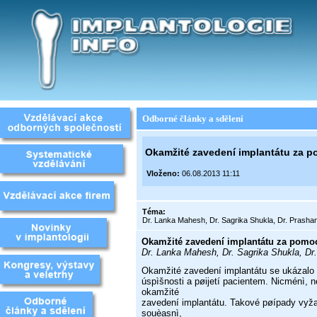
Odborné články a sdělení
Okamžité zavedení implantátu za pom
Vloženo:
06.08.2013 11:11
Téma:
Dr. Lanka Mahesh, Dr. Sagrika Shukla, Dr. Prasha
Okamžité zavedení implantátu za pomoci
Dr. Lanka Mahesh, Dr. Sagrika Shukla, Dr
Okamžité zavedení implantátu se ukázalo
úspìšnosti a pøijetí pacientem. Nicménì, n
okamžité
zavedení implantátu. Takové pøípady vyžad
souèasnì,