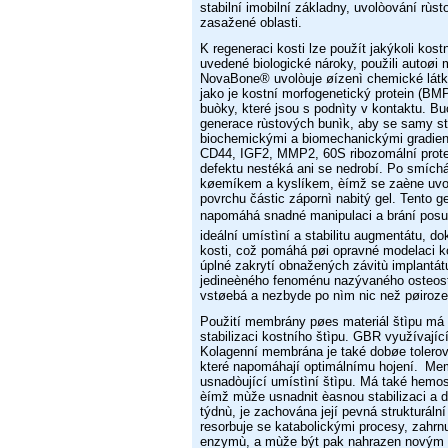
stabilní imobilní základny, uvolòování rùs
zasažené oblasti.
K regeneraci kosti lze použít jakýkoli kost
uvedené biologické nároky, použili autoøi
NovaBone® uvolòuje øízenì chemické látk
jako je kostní morfogenetický protein
(BMP)
buòky, které jsou
s podnìty v kontaktu. Buò
generace rùstových bunìk, aby se samy sta
biochemickými a biomechanickými gradien
CD44, IGF2, MMP2, 60S ribozomální prote
defektu nestéká ani se nedrobí. Po smíc
køemíkem a kyslíkem, èímž se zaène uv
povrchu částic zápornì nabitý
gel. Tento g
napomáhá
snadné manipulaci a brání pos
ideální umístìní a stabilitu augmentátu, d
kosti, což pomáhá pøi opravné modelaci 
úplné zakrytí obnažených závitù implantá
jedineèného fenoménu nazývaného
osteos
vstøebá
a nezbyde po nìm nic než pøiroze
Použití membrány pøes materiál štìpu má z
stabilizaci kostního štìpu. GBR využívaj
Kolagenní membrána je také dobøe toler
které napomáhají optimálnímu hojení.
Memb
usnadòující umístìní štìpu.
Má také hemost
èímž
mùže usnadnit èasnou stabilizaci a d
týdnù, je zachována její pevná strukturáln
resorbuje se katabolickými procesy, zahrnu
enzymù, a mùže být pak nahrazen novým