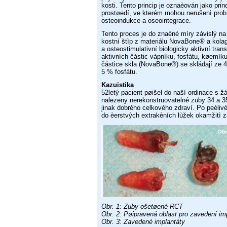
kosti. Tento princip je oznaèován jako pr
prostøedí, ve kterém
mohou nerušenì prob
osteoindukce a oseointegrace.
Tento proces je do znaèné míry závislý n
kostní štìp
z materiálu NovaBone® a kol
a osteostimulativní biologicky
aktivní tran
aktivních částic vápníku, fosfátu, køemík
částice skla (NovaBone®) se skládají ze 
5 % fosfátu.
Kazuistika
52letý pacient pøišel do naší ordinace s ž
nalezeny nerekonstruovatelné
zuby 34 a 3
jinak dobrého celkového zdraví. Po peèli
do èerstvých extrakèních lùžek okamžitì 
Obr. 1: Zuby ošetøené RCT
Obr. 2: Pøipravená oblast pro zavedení im
Obr. 3: Zavedené implantáty