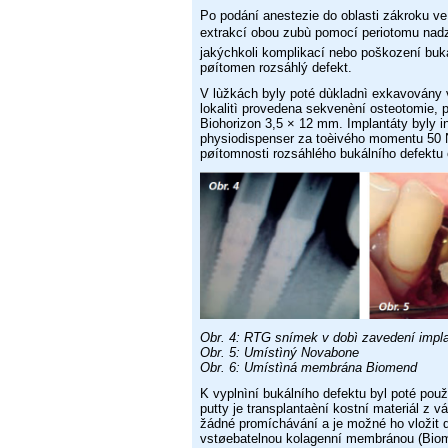
Po podání anestezie do oblasti zákroku v
extrakcí obou zubù
pomocí periotomu nadz
jakýchkoli komplikací nebo poškození
buk
pøítomen rozsáhlý defekt.
V lùžkách byly poté dùkladnì exkavován
lokalitì provedena
sekvenèní osteotomie, p
Biohorizon 3,5 × 12 mm. Implantáty
byly 
physiodispenser za toèivého momentu 50
pøítomnosti rozsáhlého
bukálního defektu
Obr. 4: RTG snímek v dobì zavedení impla
Obr. 5: Umístìný Novabone
Obr. 6: Umístìná membrána Biomend
K vyplnìní bukálního defektu byl poté použ
putty je transplantaèní
kostní materiál z v
žádné promíchávání a je možné ho
vložit
vstøebatelnou kolagenní membránou (Bio