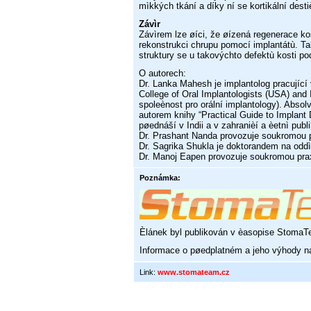
mìkkých tkání a díky ní se
kortikální dest
Závìr
Závìrem lze øíci, že øízená regenerace ko
rekonstrukci chrupu pomocí implantátù. T
struktury se u takovýchto defektù kosti po
O autorech:
Dr. Lanka Mahesh je implantolog pracující
College of Oral Implantologists (USA) and 
spoleènost pro orální implantology). Absol
autorem knihy “Practical Guide
to Implant
pøednáší v Indii
a v zahranièí a èetnì publ
Dr. Prashant Nanda provozuje soukromou pr
Dr. Sagrika Shukla je doktorandem na oddì
Dr. Manoj Eapen provozuje soukromou prax
Poznámka:
Èlánek byl publikován v èasopise Stoma
Informace o pøedplatném a jeho výhody n
Link:
www.stomateam.cz