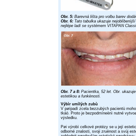
Obr. 5:
Barevná lišta pro volbu barev do
Obr. 6:
Tato tabulka ukazuje nejoblíbenìjš
nejlépe ladí se systémem
VITAPAN Classi
Obr. 7 a 8:
Pacientka, 52 let. Obr. ukazuj
estetikou a funkènosti.
Výbìr umìlých zubù
V pøípadì zcela bezzubých pacientù moho
tkáò. Proto je
bezpodmíneènì nutné vytvoø
výsledku.
Pøi výrobì celkové protézy se u její estet
odborné znalosti, svoji
zruènost a svùj es
zohlednit pøedevším estetické pøedstavy