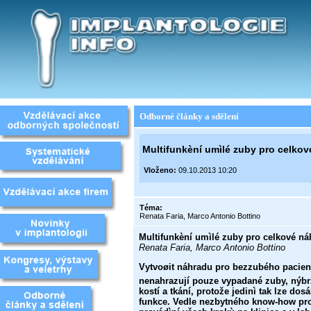
Odborné články a sdělení
Multifunkèní umìlé zuby pro celkov
Vloženo:
09.10.2013 10:20
Téma:
Renata Faria, Marco Antonio Bottino
Multifunkèní umìlé zuby pro celkové ná
Renata Faria, Marco Antonio Bottino
Vytvoøit náhradu pro bezzubého pacient
nenahrazují
pouze vypadané zuby, nýbrž
kostí a tkání, protože jedinì
tak lze dos
funkce. Vedle nezbytného know
-how pro