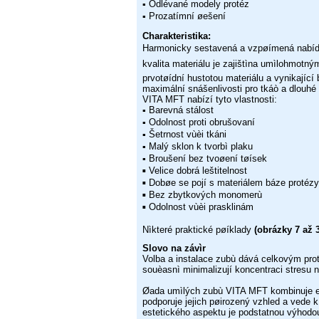
Odlévané modely protéz
▪
Prozatímní øešení
▪
Charakteristika:
Harmonicky sestavená a vzpøímená nabídka
kvalita materiálu je
zajištìna umìlohmotný
prvotøídní hustotou materiálu a vynikající
maximální snášenlivosti pro tkáò a dlouhé 
VITA
MFT nabízí tyto vlastnosti:
Barevná stálost
▪
Odolnost proti obrušovaní
▪
Šetrnost vùèi tkáni
▪
Malý sklon k tvorbì plaku
▪
Broušení bez tvoøení tøísek
▪
Velice dobrá leštitelnost
▪
Dobøe se pojí s materiálem báze protézy
▪
Bez zbytkových monomerù
▪
Odolnost vùèi prasklinám
▪
Nìkteré praktické pøíklady
(obrázky 7 až 3
Slovo na závìr
Volba a instalace zubù dává celkovým p
souèasnì minimalizují
koncentraci stresu n
Øada umìlých zubù VITA MFT kombinuje e
podporuje jejich
pøirozený vzhled a vede k
estetického aspektu je podstatnou výhod