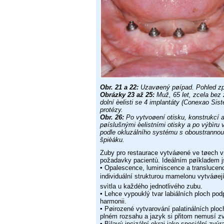
Obr. 21 a 22:
Uzavøený pøípad. Pohled zp
Obrázky 23 až 25:
Muž, 65 let, zcela bez
dolní èelisti se 4 implantáty
(Conexao Siste
protézy.
Obr. 26:
Po vytvoøení otisku, konstrukcí a
pøíslušnými èelistními otisky
a po výbìru
podle okluzálního systému s oboustranno
špièáku.
Zuby pro restaurace vytváøené ve tøech v
požadavky pacientù.
Ideálním pøíkladem 
▪
Opalescence, luminiscence a translucen
individuální strukturou
mamelonu vytváøejí
svìtla u každého jednotlivého
zubu.
▪
Lehce vypouklý tvar labiálních ploch pod
harmonii.
▪
Pøirozené vytvarování palatinálních plo
plném rozsahu
a jazyk si přitom nemusí z
▪
Bìlavý incizální okraj jako speciální zv