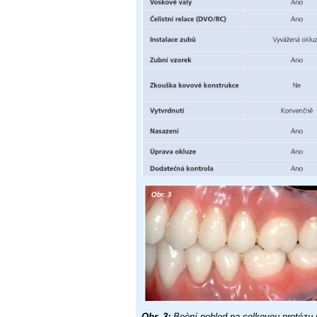
Obr. 3:
Boèní pohled na celkovou protézu