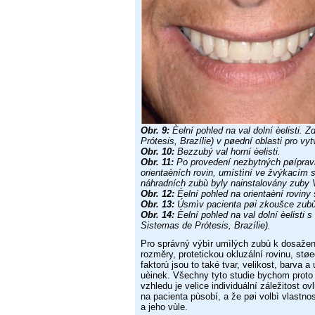
Obr. 9:
Èelní pohled na val dolní èelisti. 
Prótesis, Brazílie) v pøední
oblasti pro vy
Obr. 10:
Bezzubý val horní èelisti.
Obr. 11:
Po provedení nezbytných pøíprav
orientaèních rovin,
umístìní ve žvýkacím s
náhradních zubù byly nainstalovány zuby
Obr. 12:
Èelní pohled na orientaèní rovin
Obr. 13:
Úsmìv pacienta pøi zkoušce zubù
Obr. 14:
Èelní pohled na val dolní èelisti 
Sistemas de Prótesis,
Brazílie).
Pro správný výbìr umìlých zubù k dosažen
rozměry, protetickou
okluzální rovinu, støe
faktorù jsou to také tvar, velikost,
barva a 
uèinek.
Všechny tyto studie bychom proto 
vzhledu je
velice individuální záležitost ov
na pacienta pùsobí, a že pøi
volbì vlastno
a jeho vùle.