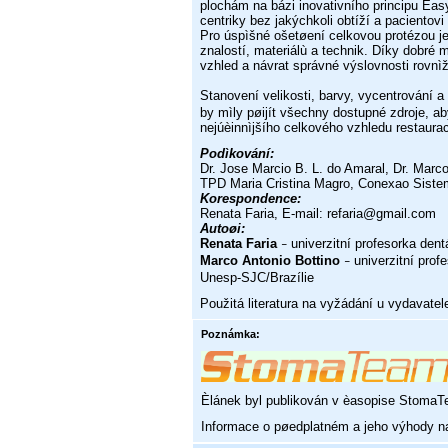
plochám na bázi inovativního principu Eas
centriky bez jakýchkoli
obtíží a pacientov
Pro úspìšné ošetøení celkovou protézou 
znalostí, materiálù
a technik. Díky dobré 
vzhled a návrat správné výslovnosti rovnì
Stanovení velikosti, barvy, vycentrování 
by mìly pøijít všechny
dostupné zdroje, a
nejúèinnìjšího celkového vzhledu restaura
Podìkování:
Dr. Jose Marcio B. L. do Amaral, Dr. Marc
TPD Maria Cristina Magro, Conexao
Siste
Korespondence:
Renata Faria, E-mail: refaria@gmail.com
Autoøi:
Renata Faria
univerzitní profesorka dent
–
Marco Antonio Bottino
univerzitní profe
–
Unesp-SJC/Brazílie
Použitá literatura na vyžádání u vydavatel
Poznámka:
Èlánek byl publikován v èasopise Stoma
Informace o pøedplatném a jeho výhody n