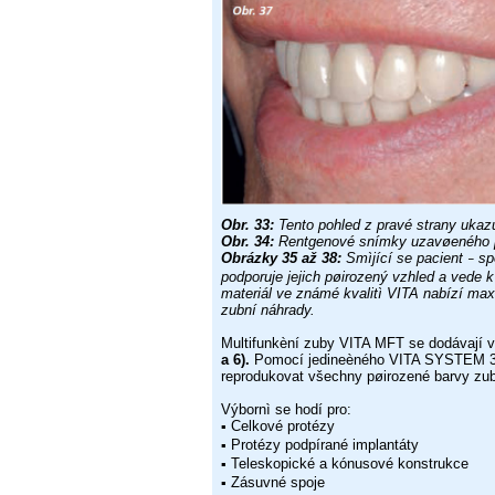
Obr. 33:
Tento pohled z pravé strany ukazu
Obr. 34:
Rentgenové snímky uzavøeného 
Obrázky 35 až 38:
Smìjící se pacient
spo
–
podporuje jejich pøirozený vzhled
a vede k
materiál ve známé kvalitì VITA nabízí m
zubní náhrady.
Multifunkèní zuby VITA MFT se dodávají v
a
6).
Pomocí
jedineèného VITA SYSTEM 
reprodukovat všechny pøirozené barvy
zu
Výbornì se hodí pro:
Celkové protézy
▪
Protézy podpírané implantáty
▪
Teleskopické a kónusové konstrukce
▪
Zásuvné spoje
▪