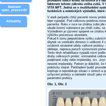
provádìní všech krokù na klinice a v la
faktorem tohoto zákroku volba zubù. 
VITA MFT. Jedná se o multifunkèní sys
funkèních a estetických výsledkù, které 
V øadì pøípadù chtìjí pacienti novou proté
lépe vypadat. Pod
celkovou protézou rozu
pacienta. Ruku v ruce se ztrátou zubù
jde
ubude kostní substance po ztrátì zubu, se
Výsledkem je zjizvení spojené
se ztrátou
výbìžku processus alveolaris.
Pokud k tomu pøipoèítáme výšku zubníc
úbytek ve vertikální dimenzi
o velikosti 4 
uvìdomit skuteèné úèely celkové protézy:
oblièeje, náprava poruch výslovnosti pom
Tento druh rehabilitace vypadá rùznì podl
druhy celkových
protéz: snímatelné celko
podpírané zuby nebo implantáty,
tzv.
kryc
„
nesené implantáty. Pøitom je dùležité, ž
prakticky
stejné. Pøíkladem budiž provede
kopíruje a reprodukuje situaci
v ústech a p
uchycení protézy a následnì slouží jako v
parametrù
protézy.
Obr. 1, Obr. 2