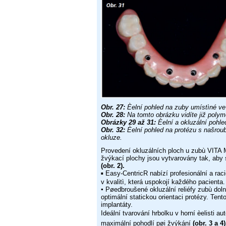
Obr. 27:
Èelní pohled na zuby umístìné v
Obr. 28:
Na tomto obrázku vidíte již poly
Obrázky 29 až 31:
Èelní a okluzální pohle
Obr. 32:
Èelní pohled na protézu s našro
okluze.
Provedení okluzálních ploch u zubù VITA 
žvýkací plochy jsou
vytvarovány tak, aby 
(obr. 2).
Easy-CentricR nabízí profesionální a rac
▪
v kvalitì,
která uspokojí každého pacienta.
▪
Pøedbroušené okluzální reliéfy zubù dolní
optimální statickou
orientaci protézy. Tent
implantáty.
Ideální tvarování hrbolku v horní èelisti au
maximální pohodlí pøi
žvýkání
(obr. 3 a 4)