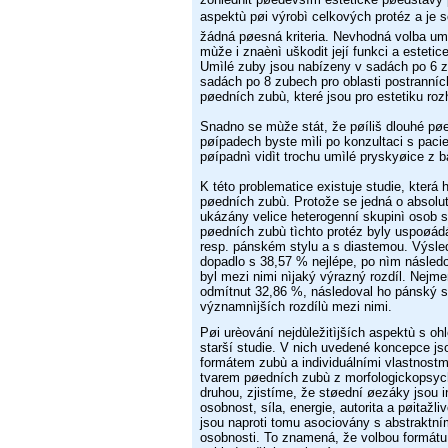
aspektù pøi výrobì celkových protéz a je 
žádná pøesná
kriteria. Nevhodná volba 
mùže i znaènì uškodit její funkci
a estetice
Umìlé zuby jsou nabízeny v sadách po 6 
sadách po
8 zubech pro oblasti postranní
pøedních zubù, které jsou pro
estetiku roz
Snadno se mùže stát, že pøíliš dlouhé pø
pøípadech byste mìli po konzultaci
s pacie
pøípadnì vidìt trochu umìlé pryskyøice z b
K této problematice existuje studie, která 
pøedních zubù. Protože
se jedná o absolu
ukázány velice heterogenní skupinì osob 
pøedních
zubù tìchto protéz byly uspoøádá
resp. pánském stylu a s diastemou.
Výsled
dopadlo s 38,57 % nejlépe, po nìm násled
byl mezi
nimi nìjaký výrazný rozdíl. Nejme
odmítnut 32,86 %, následoval ho
pánský s
významnìjších rozdílù mezi nimi.
Pøi urèování nejdùležitìjších aspektù s o
starší studie. V nich
uvedené koncepce jso
formátem zubù a individuálními vlastnost
tvarem pøedních zubù z morfologickopsy
druhou,
zjistíme, že støední øezáky jsou i
osobnost, síla, energie, autorita
a pøitažli
jsou naproti tomu asociovány s abstraktn
osobnosti.
To znamená, že volbou formát