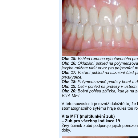
Obr. 15:
Vzhled tømenu vyhotoveného pro 
Obr. 16:
Okluzální pohled na polymerizov
jazyka mùžete vidìt
otvor pro pøipevnìní m
Obr. 17:
Vnitøní pohled na sliznièní část p
pryskyøice.
Obr. 18:
Polymerizované protézy horní a do
Obr. 19:
Èelní pohled na protézy v ústech
Obr. 20:
Boèní pohled zblízka, kde je na
VITA MFT.
V této souvislosti je rovnìž dùležité to, ž
stomatognatního
sytému hraje dùležitou ro
Vita MFT (multifunkèní zub)
– Zub pro všechny indikace 19
Živý úèinek zubù podporuje jejich pøiroze
doby.