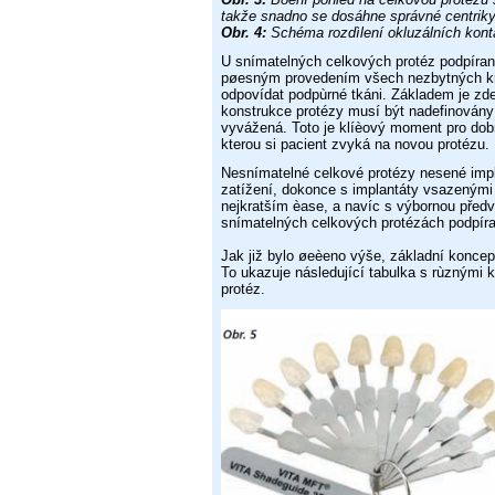
takže snadno se
dosáhne správné centriky
Obr. 4:
Schéma rozdìlení okluzálních kon
U snímatelných celkových protéz podpíra
pøesným provedením
všech nezbytných kr
odpovídat podpùrné tkáni. Základem
je zd
konstrukce protézy musí být nadefinovány
vyvážená. Toto je
klíèový moment pro dobr
kterou si pacient zvyká na novou
protézu.
Nesnímatelné celkové protézy nesené impl
zatížení, dokonce
s implantáty vsazenými
nejkratším èase, a navíc s výbornou předv
snímatelných celkových
protézách podpíra
Jak již bylo øeèeno výše, základní konce
To ukazuje následující
tabulka s rùznými k
protéz.