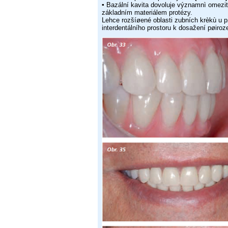
▪
Bazální kavita dovoluje významnì omezit
základním materiálem
protézy.
Lehce rozšíøené oblasti zubních krèkù u 
interdentálního prostoru
k dosažení pøiroz