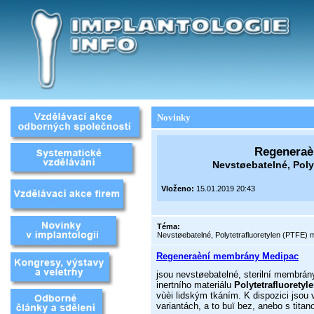
Novinky
Regeneraè
Nevstøebatelné, Poly
Vloženo:
15.01.2019 20:43
Téma:
Nevstøebatelné, Polytetrafluoretylen (PTFE)
Regeneraèní membrány Medipac
jsou nevstøebatelné, sterilní membrán
inertního materiálu
Polytetrafluoretyl
vùèi lidským tkáním. K dispozici jsou
variantách, a to buï bez, anebo s titan