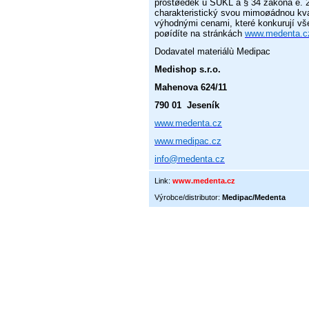
prostøedek u SUKL a § 34 zákona è. 2
charakteristický svou mimoøádnou kval
výhodnými cenami, které konkurují v
poøídíte na stránkách
www.medenta.c
Dodavatel materiálù Medipac
Medishop s.r.o.
Mahenova 624/11
790 01
Jeseník
www.medenta.cz
www.medipac.cz
info@
medenta.cz
Link:
www.medenta.cz
Výrobce/distributor:
Medipac/Medenta