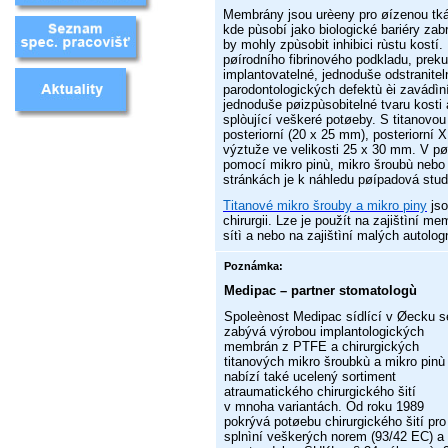
Membrány jsou urèeny pro øízenou tká
kde pùsobí jako biologické bariéry zabra
by mohly zpùsobit inhibici rùstu kost
pøírodního fibrinového podkladu, prek
implantovatelné, jednoduše odstranitel
parodontologických defektù èi zavádìn
jednoduše pøizpùsobitelné tvaru kosti 
splòující veškeré potøeby. S titanovou
posteriorní (20 x 25 mm), posteriorní
výztuže ve velikosti 25 x 30 mm. V 
pomocí mikro pinù, mikro šroubù nebo
stránkách je k náhledu pøípadová stud
Titanové mikro šrouby a mikro piny
jso
chirurgii. Lze je použít na zajištìní m
sítì a nebo na zajištìní malých autolog
Poznámka:
Medipac – partner stomatologù
Spoleènost Medipac sídlící v Øecku s
zabývá výrobou implantologických
membrán z PTFE a chirurgických
titanových mikro šroubkù a mikro pinù
nabízí také ucelený sortiment
atraumatického chirurgického šití
v mnoha variantách. Od roku 1989
pokrývá potøebu chirurgického šití p
splnìní veškerých norem (93/42 EC) a I