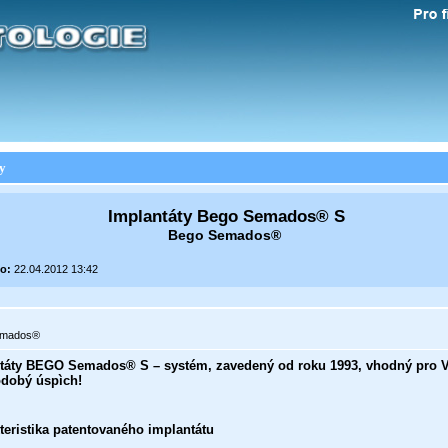
y
Implantáty Bego Semados® S
Bego Semados®
o:
22.04.2012 13:42
emados®
táty BEGO Semados® S – systém, zavedený od roku 1993, vhodný pro 
dobý úspìch!
teristika patentovaného implantátu