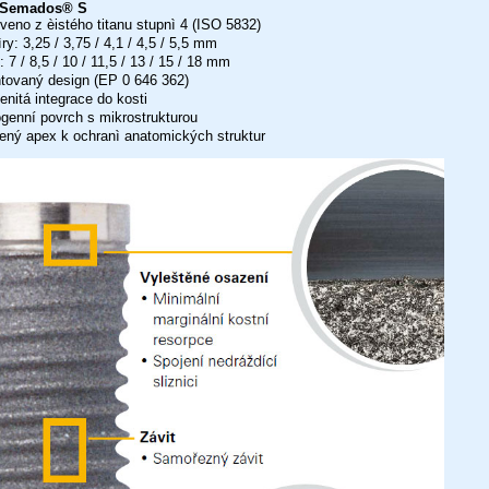
Semados® S
eno z èistého titanu stupnì 4 (ISO 5832)
y: 3,25 / 3,75 / 4,1 / 4,5 / 5,5 mm
 7 / 8,5 / 10 / 11,5 / 13 / 15 / 18 mm
tovaný design (EP 0 646 362)
itá integrace do kosti
enní povrch s mikrostrukturou
ený apex k ochranì anatomických struktur