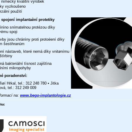
nìmecký kvalitní výrobek
cky vyzkoušeno
zální použití
 spojení implantaèní protetiky
ínìno snímatelnou protézou díky
vému spoji
vby jsou chránìny proti protoèení díky
ím šestihranùm
ení nástaveb, které nemá díky vnitønímu
štìrbiny
ná bakteriální tìsnost zajištìna
lními mikropohyby
é poradenství:
iøí Hrkal, tel.: 312 248 780 • Jitka
vá, tel.: 312 249 009
nformací na:
www.bego-implantologie.cz
ka: