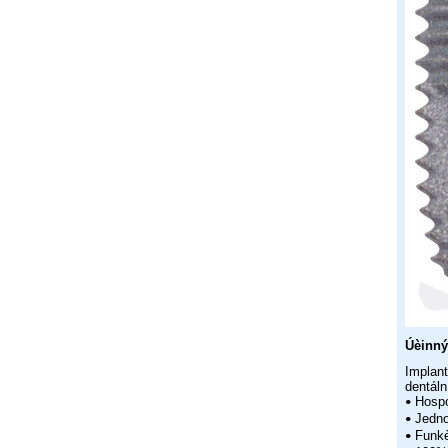
Úèinný
Implan
dentáln
Hospo
•
Jedno
•
Funkè
•