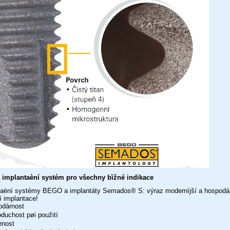
 implantaèní systém pro všechny bìžné indikace
taèní systémy BEGO a implantáty Semados® S: výraz modernìjší a hospodár
í implantace!
dárnost
duchost pøi použití
nost