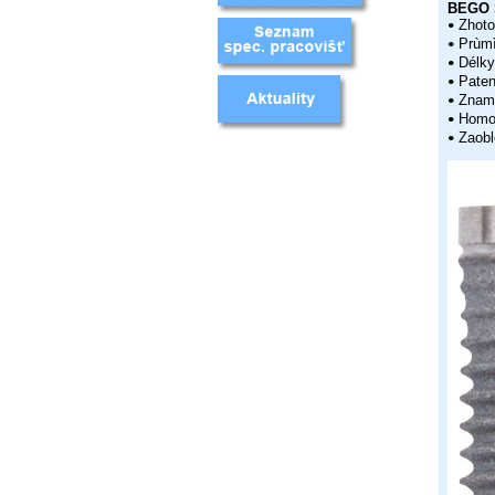
BEGO 
Zhotov
•
Prùmìr
•
Délky:
•
Paten
•
Znamen
•
Homog
•
Zaobl
•