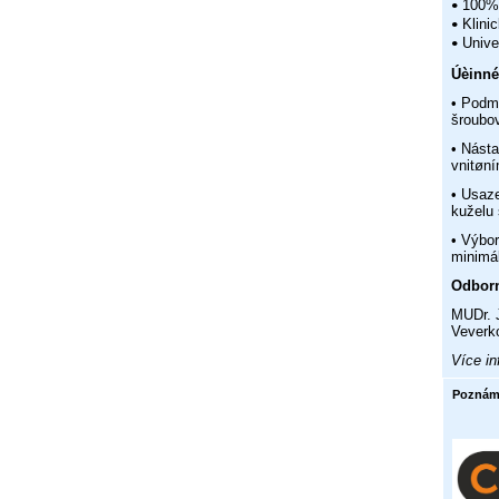
100% 
•
Klini
•
Univer
•
Úèinné
• Podm
šroubo
• Násta
vnitøn
• Usaz
kuželu 
• Výbor
minimá
Odborn
MUDr. J
Veverko
Více i
Poznám