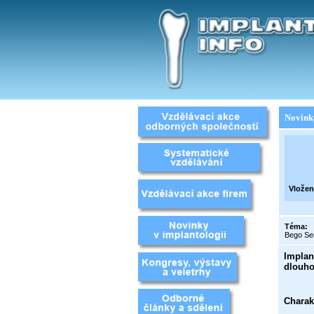
Novink
Vložen
Téma:
Bego S
Implan
dlouho
Charak