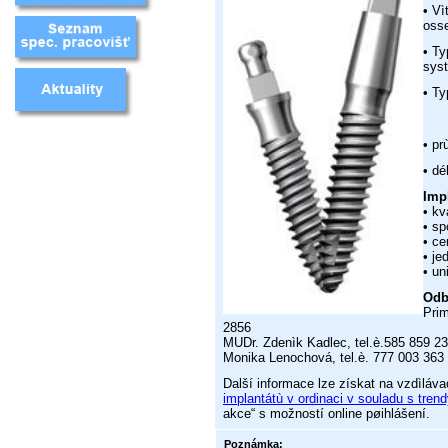
• Vì
osse
• Ty
sys
• Ty
• pr
• dé
Imp
• kv
• sp
• ce
• je
• un
Odb
Prim
2856
MUDr. Zdenìk Kadlec, tel.è.585 859 2
Monika Lenochová, tel.è. 777 003 363
Další informace lze získat na vzdìláva
implantátù v ordinaci v souladu s tren
akce“ s možností online pøihlášení.
Poznámka: