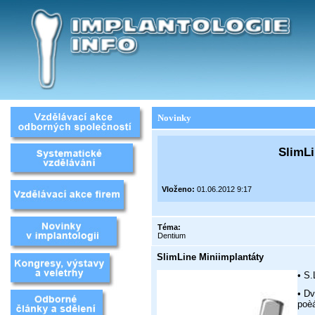
Novinky
SlimLi
Vloženo:
01.06.2012 9:17
Téma:
Dentium
SlimLine Miniimplantáty
• S.
• Dv
poèá