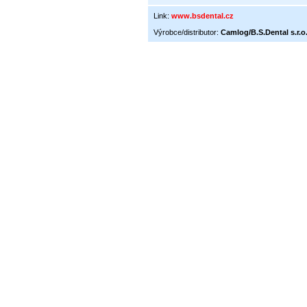
Link:
www.bsdental.cz
Výrobce/distributor:
Camlog/B.S.Dental s.r.o