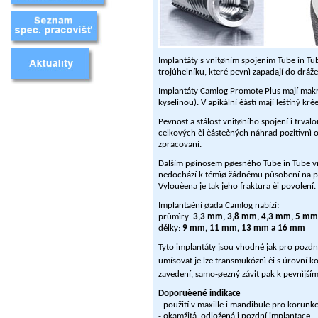
Implantáty s vnitøním spojením Tube in Tub
trojúhelníku, které pevnì zapadají do dráž
Implantáty Camlog Promote Plus mají mak
kyselinou). V apikální èásti mají leštìný kr
Pevnost a stálost vnitøního spojení i trval
celkových èi èásteèných náhrad pozitivnì o
zpracovaní.
Dalším pøínosem pøesného Tube in Tube vnit
nedochází k témìø žádnému pùsobení na pr
Vylouèena je tak jeho fraktura èi povolení.
Implantaèní øada Camlog nabízí:
prùmìry:
3,3 mm, 3,8 mm, 4,3 mm, 5 mm
délky:
9 mm, 11 mm, 13 mm a 16 mm
Tyto implantáty jsou vhodné jak pro pozdní
umísovat je lze transmukóznì èi s úrovní k
zavedení, samo-øezný závit pak k pevnìjšímu
Doporuèené indikace
- použití v maxille i mandibule pro korun
- okamžitá, odložená i pozdní implantace