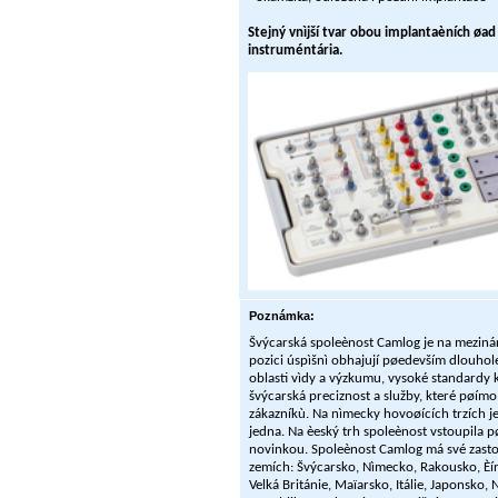
Stejný vnìjší tvar obou implantaèních øa
instruméntária.
Poznámka:
Švýcarská spoleènost Camlog je na mezin
pozici úspìšnì obhajují pøedevším dlouhole
oblasti vìdy a výzkumu, vysoké standardy k
švýcarská preciznost a služby, které pøímo
zákazníkù. Na nìmecky hovoøících trzích j
jedna. Na èeský trh spoleènost vstoupila pø
novinkou. Spoleènost Camlog má své zasto
zemích: Švýcarsko, Nìmecko, Rakousko, Èín
Velká Británie, Maïarsko, Itálie, Japonsko, 