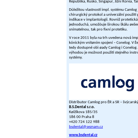
Republika, Rusko, Singapur, Jižní Korea, T
Dùležitou vlastností impl. systému Camlog
chirurgický protokol a univerzální použití
indikace v implantologii. Rovnìž protetická 
jednoduchá, umožòuje širokou škálu øešen
snímatelnou, tak pro fixní protetiku.
V roce 2011 byla na trh uvedena nová imp
kónickým vnitøním spojení – Conelog. V Èe
tedy dostupné obì øady Camlog i Conelog
výhodou je možnost použití stejného inst
systémy.
Distributor Camlog pro ÈR a SR – švýcarsk
B.S.Dental s.r.o.
Køižíkova 185/35
186 00 Praha 8
+420 724 122 988
bsdental@seznam.cz
www.bsdental.cz