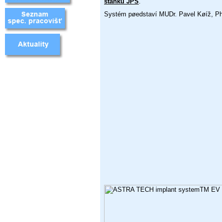
stánku JPS
.
Systém pøedstaví MUDr. Pavel Køíž, Ph