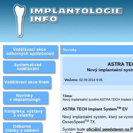
Novinky
ASTRA TEC
Nový implantaèní sys
Vloženo:
02.09.2014 9:06
Téma:
Nový implantaèní systém ASTRA TECH Implant
TM
ASTRA TECH Implant System
EV
Nový implantaèní systém, který se vyv
TM
OsseoSpeed
TX.
Systém bude
oficiálnì pøedstaven na