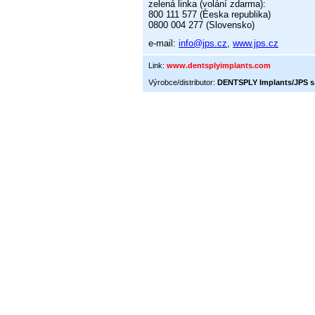
zelená linka (volání zdarma):
800 111 577 (Èeska republika)
0800 004 277 (Slovensko)
e-mail:
info@jps.cz
,
www.jps.cz
Link:
www.dentsplyimplants.com
Výrobce/distributor:
DENTSPLY Implants/JPS s.