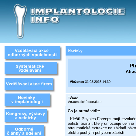
Novinky
Ph
Atra
Vloženo:
31.08.2015 14:30
Téma:
Atraumatické extrakce
Co je nutné vìdìt:
- Kleštì Physics Forceps mají revoluèn
èelistí, branží, který umožòuje úèinné
atraumatické extrakce na základì pák
efektu pouhým pohybem zápìstí