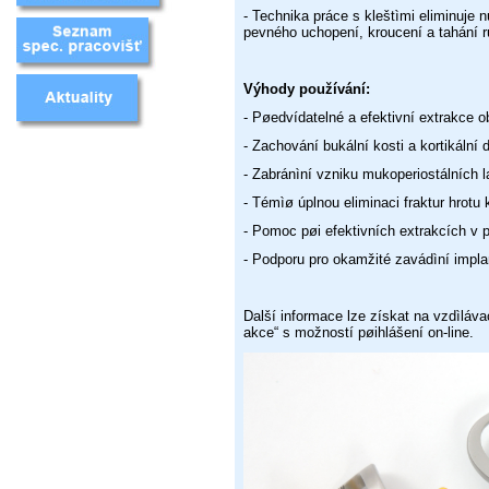
- Technika práce s kleštìmi eliminuje n
pevného uchopení, kroucení a tahání 
Výhody používání:
- Pøedvídatelné a efektivní extrakce 
- Zachování bukální kosti a kortikální 
- Zabránìní vzniku mukoperiostálních 
- Témìø úplnou eliminaci fraktur hrotu
- Pomoc pøi efektivních extrakcích v 
- Podporu pro okamžité zavádìní impla
Další informace lze získat na vzdìláva
akce“ s možností pøihlášení on-line.