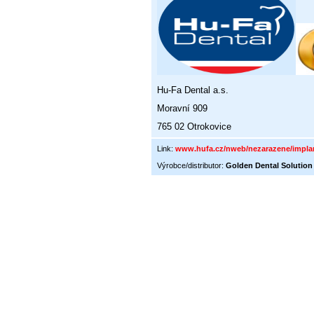
Hu-Fa Dental a.s.
Moravní 909
765 02 Otrokovice
Link:
www.hufa.cz/nweb/nezarazene/implan
Výrobce/distributor:
Golden Dental Solution 