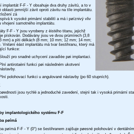
í implantát F-F - Y obsahuje dva druhy závitù, a to v
 oblasti jemnìjší závit oproti závitu na tìle implantátu.
zložení zá
ispívá k vysoké primární stabilitì a má i pøíznivý vliv
u vhojení samotného implantátu.
áty F-F - Y jsou vyrobeny z èistého titanu, jejichž
je pískován. Dodávány jsou ve dvou prùmìrech (3,8
3 mm) a pìti délkách (8 mm; 10 mm; 12 mm; 14 mm;
 Vnitøní èást implantátu má tvar šestihranu, který má
jící funkce:
Slouží pro snadné uchycení zavadìèe pøi implantaci.
Plní antirotaèní funkci pøi následném ukotvení
nástavby.
Plní polohovací funkci u angulované nástavby (po 60 stupních).
y
pøednosti jsou rychlé a jednoduché zavedení, stejnì tak i vysoká primární stab
osti.
by implantologického systému F-F
ba pøímá
a pøímá F-F - Y (0°) se šestihranem zajišuje pøesné polohování v dentální