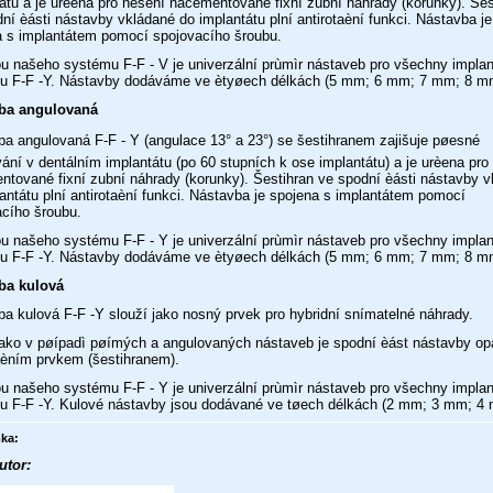
átu a je urèena pro nesení nacementované fixní zubní náhrady (korunky). Šes
ní èásti nástavby vkládané do implantátu plní antirotaèní funkci. Nástavba je
a s implantátem pomocí spojovacího šroubu.
 našeho systému F-F - V je univerzální prùmìr nástaveb pro všechny implan
u F-F -Y. Nástavby dodáváme ve ètyøech délkách (5 mm; 6 mm; 7 mm; 8 m
ba angulovaná
a angulovaná F-F - Y (angulace 13° a 23°) se šestihranem zajišuje pøesné
ání v dentálním implantátu (po 60 stupních k ose implantátu) a je urèena pro
tované fixní zubní náhrady (korunky). Šestihran ve spodní èásti nástavby 
antátu plní antirotaèní funkci. Nástavba je spojena s implantátem pomocí
acího šroubu.
 našeho systému F-F - Y je univerzální prùmìr nástaveb pro všechny implan
u F-F -Y. Nástavby dodáváme ve ètyøech délkách (5 mm; 6 mm; 7 mm; 8 m
ba kulová
a kulová F-F -Y slouží jako nosný prvek pro hybridní snímatelné náhrady.
 jako v pøípadì pøímých a angulovaných nástaveb je spodní èást nástavby o
aèním prvkem (šestihranem).
 našeho systému F-F - Y je univerzální prùmìr nástaveb pro všechny implan
u F-F -Y. Kulové nástavby jsou dodávané ve tøech délkách (2 mm; 3 mm; 4
ka:
utor: