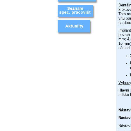
Dentáln
krèkové
Toto ro
vitù pø
na dob
Implant
povrch 
mm; 4,
16 mm).
následu
Výhod
Hlavní 
mìkké k
Nástav
Nástav
Nástavb