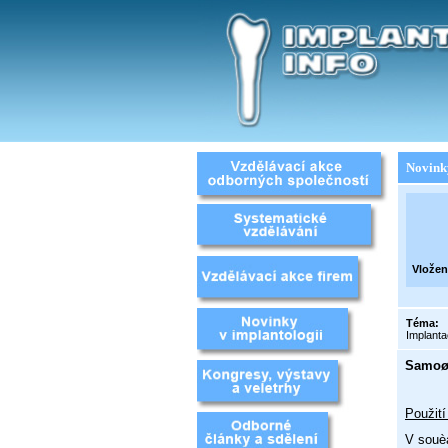
Novink
Vložen
Téma:
Implant
Samoøe
Použití
V souè