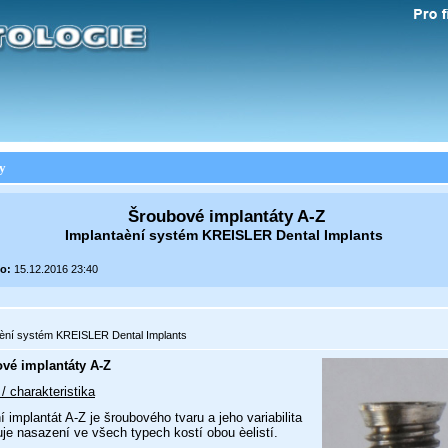
y
Šroubové implantáty A-Z
Implantaèní systém KREISLER Dental Implants
o:
15.12.2016 23:40
aèní systém KREISLER Dental Implants
vé implantáty A-Z
 / charakteristika
í implantát A-Z je šroubového tvaru a jeho variabilita
e nasazení ve všech typech kostí obou èelistí.