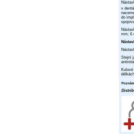
Nástavb
v dentá
nacemen
do impl
spojov
Nástav
mm; 6 
Nástav
Nástavb
Stejnì
antirot
Kulové
délkác
Poznám
Distrib