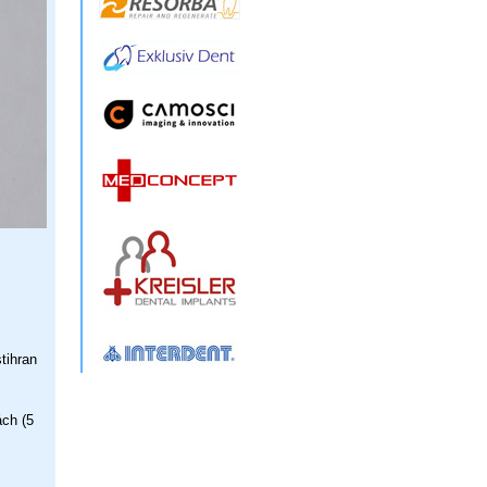
tihran
ch (5