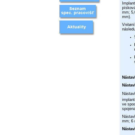
Implant
pískov
mm; 5,
mm).
Vnitøní
následu
Nástav
Nástav
Nástavb
implant
ve spod
spojen
Nástav
mm; 6 
Nástav