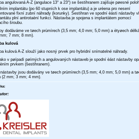
a angulovaná A-Z (angulace 13° a 23°) se šestihranem zajišuje pøesné polo
lním implantátu (po 60 stupních k ose implantátu) a je urèena pro nesení
tované fixní zubní náhrady (korunky). Šestihran ve spodní èásti nástavby 
antátu plní antirotaèní funkci. Nástavba je spojena s implantátem pomocí
acího šroubu.
by dodáváme ve tøech prùmìrech (3,5 mm; 4,0 mm; 5,0 mm) a ètyøech délká
mm; 7 mm; 8 mm).
ba kulová
a kulová A-Z slouží jako nosný prvek pro hybridní snímatelné náhrady.
 jako v pøípadì pøímých a angulovaných nástaveb je spodní èást nástavby o
aèním prvkem (šestihranem).
 nástavby jsou dodávány ve tøech prùmìrech (3,5 mm; 4,0 mm; 5,0 mm) a t
h (2 mm; 3 mm; 4 mm).
ka:
utor: