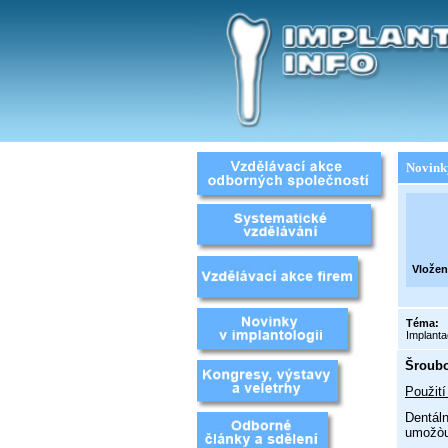
Novink
Vložen
Téma:
Implant
Šroubo
Použití
Dentáln
umožòuj