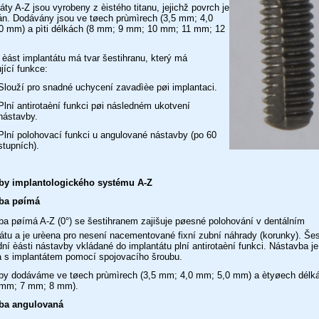
áty A-Z jsou vyrobeny z èistého titanu, jejichž povrch je
án. Dodávány jsou ve tøech prùmìrech (3,5 mm; 4,0
0 mm) a pìti délkách (8 mm; 9 mm; 10 mm; 11 mm; 12
 èást implantátu má tvar šestihranu, který má
jící funkce:
Slouží pro snadné uchycení zavadìèe pøi implantaci.
Plní antirotaèní funkci pøi následném ukotvení
nástavby.
Plní polohovací funkci u angulované nástavby (po 60
stupních).
by implantologického systému A-Z
ba pøímá
a pøímá A-Z (0°) se šestihranem zajišuje pøesné polohování v dentálním
átu a je urèena pro nesení nacementované fixní zubní náhrady (korunky). Šes
ní èásti nástavby vkládané do implantátu plní antirotaèní funkci. Nástavba je
a s implantátem pomocí spojovacího šroubu.
by dodáváme ve tøech prùmìrech (3,5 mm; 4,0 mm; 5,0 mm) a ètyøech délká
mm; 7 mm; 8 mm).
ba angulovaná