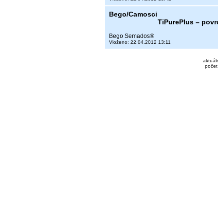
Bego/Camosci
TiPurePlus – pov
Bego Semados®
Vloženo: 22.04.2012 13:11
aktuál
počet