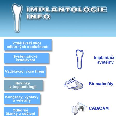
Implantačn
systémy
Biomateriály
CAD/CAM