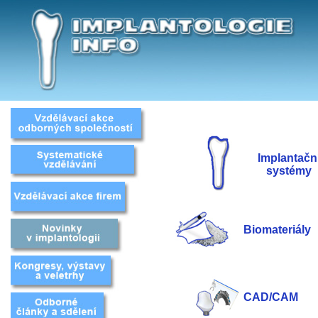
Implantačn
systémy
Biomateriály
CAD/CAM