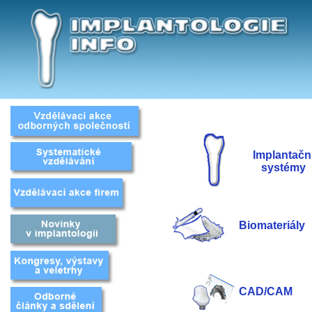
Implantačn
systémy
Biomateriály
CAD/CAM