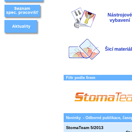
Nástrojové
vybavení
Šicí materiá
Filtr podle firem
Novinky - Odborné publikace, časo
StomaTeam 5/2013