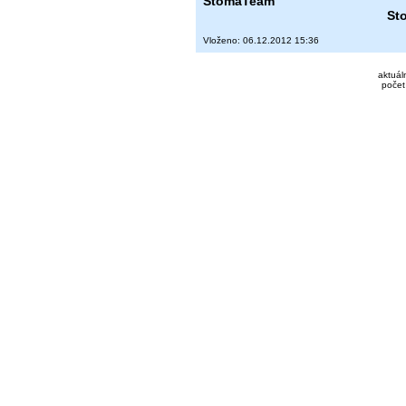
StomaTeam
St
Vloženo: 06.12.2012 15:36
aktuál
počet