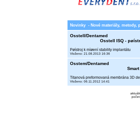
Novinky - Nové materiály, metody, 
Osstell/Dentamed
Osstell ISQ - pøíst
Pøístroj k mìøení stability implantátu
Vloženo: 21.08.2013 16:36
Osstem/Dentamed
Smart
Titanová preformovaná membrána 3D de
Vloženo: 06.11.2012 14:41
aktuál
počet