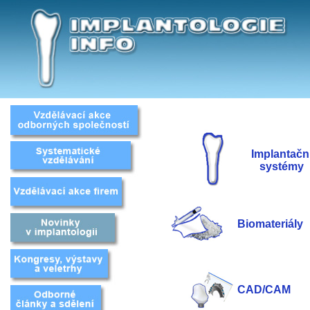
Implantačn
systémy
Biomateriály
CAD/CAM