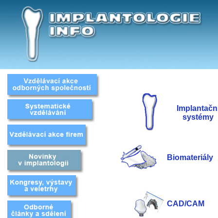
Implantačn
systémy
Biomateriály
CAD/CAM