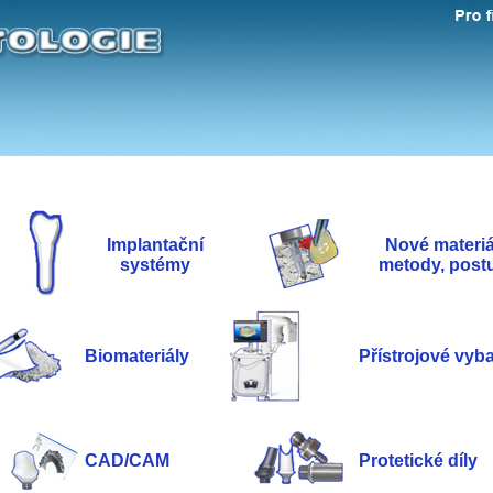
Implantační
Nové materiá
systémy
metody, post
Biomateriály
Přístrojové vyb
CAD/CAM
Protetické díly