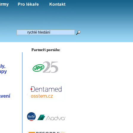
Partneři portálu:
ly,
upy
avení