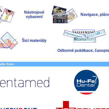
Nástrojové
Navigace, plán
vybavení
Šicí materiály
Odborné publikace, časopi
odle firem