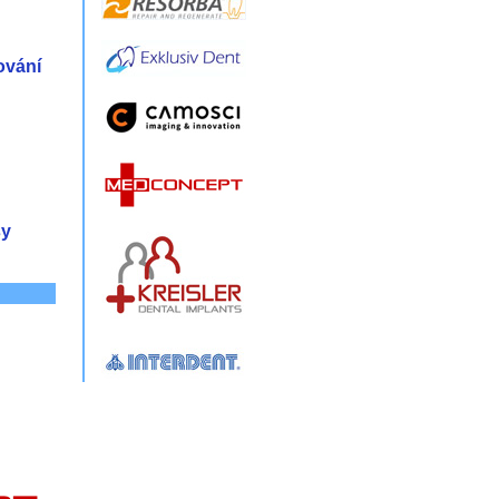
ování
sy