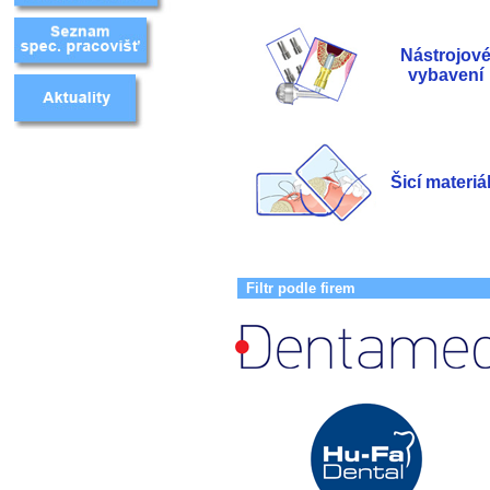
Nástrojov
vybavení
Šicí materiá
Filtr podle firem