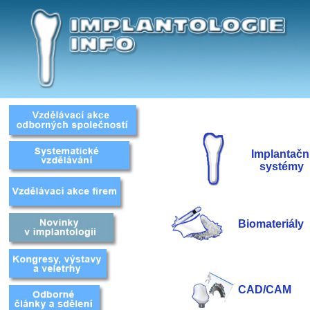
Implantačn
systémy
Biomateriály
CAD/CAM