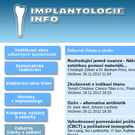
Odborné články a studie
Rozhodující jemné nuance - Náh
estetikou pomocí materiálù...
Christoph Zobler a Dr. Bertram Prinz, In
Vloženo: 30.11.2012 11:04
Zkušenosti s indikací titanu
Tomáš Chlubna, Cresco Titan s.r.o., Prah
Vloženo: 29.11.2012 16:23
Ozón – alternativa antibiotik
Dr. med. dent. Johann Lechner
Vloženo: 26.11.2012 18:30
Vyhodnocení porovnávání počít
(CBCT) a počítačové tomografie..
Xin Liang, Ivo Lambrichts, Yi Sun, Kath