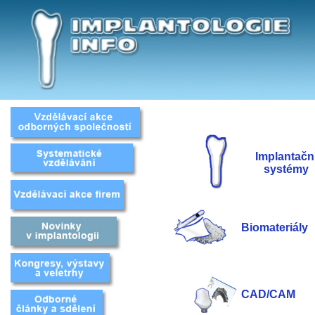
Implantačn
systémy
Biomateriály
CAD/CAM