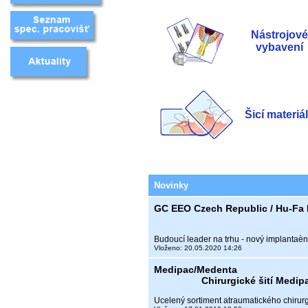
Nástrojové
vybavení
Šicí materiá
Novinky
GC EEO Czech Republic / Hu-Fa D
Budoucí leader na trhu - nový implantaè
Vloženo: 20.05.2020 14:26
Medipac/Medenta
Chirurgické šití Med
Ucelený sortiment atraumatického chirurg