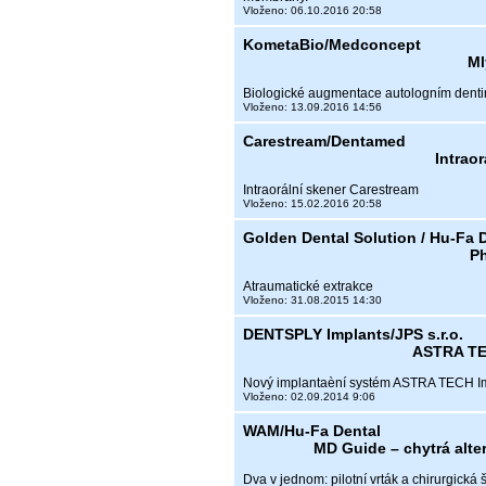
Vloženo: 06.10.2016 20:58
KometaBio/Medconcept
Ml
Biologické augmentace autologním dent
Vloženo: 13.09.2016 14:56
Carestream/Dentamed
Intrao
Intraorální skener Carestream
Vloženo: 15.02.2016 20:58
Golden Dental Solution / Hu-Fa D
P
Atraumatické extrakce
Vloženo: 31.08.2015 14:30
DENTSPLY Implants/JPS s.r.o.
ASTRA TE
Nový implantaèní systém ASTRA TECH I
Vloženo: 02.09.2014 9:06
WAM/Hu-Fa Dental
MD Guide – chytrá alte
Dva v jednom: pilotní vrták a chirurgická