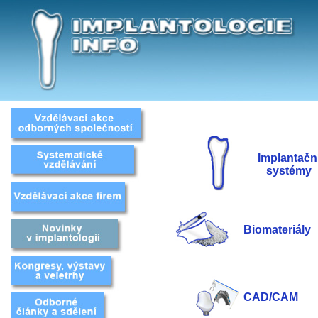
Implantačn
systémy
Biomateriály
CAD/CAM