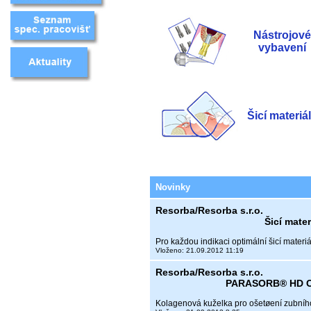
Nástrojové
vybavení
Šicí materiá
Novinky
Resorba/Resorba s.r.o.
Šicí mat
Pro každou indikaci optimální šicí materiá
Vloženo: 21.09.2012 11:19
Resorba/Resorba s.r.o.
PARASORB® HD C
Kolagenová kuželka pro ošetøení zubního